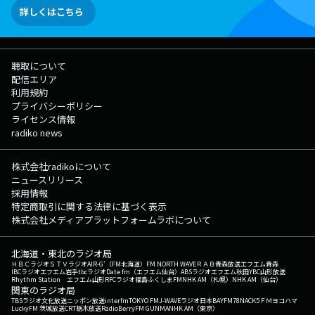
詳しくはこちら
聴取について
配信エリア
利用規約
プライバシーポリシー
ライセンス情報
radiko news
株式会社radikoについて
ニュースリリース
採用情報
特定商取引に関する法律に基づく表示
株式会社メディアプラットフォームラボについて
北海道・東北のラジオ局
ＨＢＣラジオ
ＳＴＶラジオ
AIR-G'（FM北海道）
FM NORTH WAVE
ＲＡＢ青森放送
エフエム青森
IBCラジオ
エフエム岩手
tbcラジオ
Date fm（エフエム仙台）
ABSラジオ
エフエム秋田
YBC山形放送
Rhythm Station エフエム山形
RFCラジオ福島
ふくしまFM
NHK AM（札幌）
NHK AM（仙台）
関東のラジオ局
TBSラジオ
文化放送
ニッポン放送
interfm
TOKYO FM
J-WAVE
ラジオ日本
BAYFM78
NACK5
ＦＭヨコハマ
LuckyFM 茨城放送
CRT栃木放送
RadioBerry
FM GUNMA
NHK AM（東京）