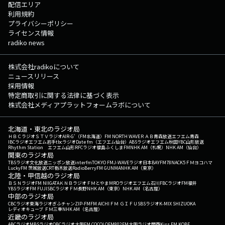
配信エリア
利用規約
プライバシーポリシー
ライセンス情報
radiko news
株式会社radikoについて
ニュースリリース
採用情報
特定商取引に関する法律に基づく表示
株式会社メディアプラットフォームラボについて
北海道・東北のラジオ局
ＨＢＣラジオ
ＳＴＶラジオ
AIR-G'（FM北海道）
FM NORTH WAVE
ＲＡＢ青森放送
エフエム青森
IBCラジオ
エフエム岩手
tbcラジオ
Date fm（エフエム仙台）
ABSラジオ
エフエム秋田
YBC山形放送
Rhythm Station エフエム山形
RFCラジオ福島
ふくしまFM
NHK AM（札幌）
NHK AM（仙台）
関東のラジオ局
TBSラジオ
文化放送
ニッポン放送
interfm
TOKYO FM
J-WAVE
ラジオ日本
BAYFM78
NACK5
ＦＭヨコハマ
LuckyFM 茨城放送
CRT栃木放送
RadioBerry
FM GUNMA
NHK AM（東京）
北陸・甲信越のラジオ局
ＢＳＮラジオ
FM NIIGATA
ＫＮＢラジオ
ＦＭとやま
MROラジオ
エフエム石川
FBCラジオ
FM福井
YBSラジオ
FM FUJI
SBCラジオ
ＦＭ長野
NHK AM（東京）
NHK AM（名古屋）
中部のラジオ局
CBCラジオ
東海ラジオ
ぎふチャン
ZIP-FM
FM AICHI
ＦＭ ＧＩＦＵ
SBSラジオ
K-MIX SHIZUOKA
レディオキューブ ＦＭ三重
NHK AM（名古屋）
近畿のラジオ局
ABCラジオ
MBSラジオ
OBCラジオ大阪
FM COCOLO
FM802
FM大阪
ラジオ関西
Kiss FM KOBE