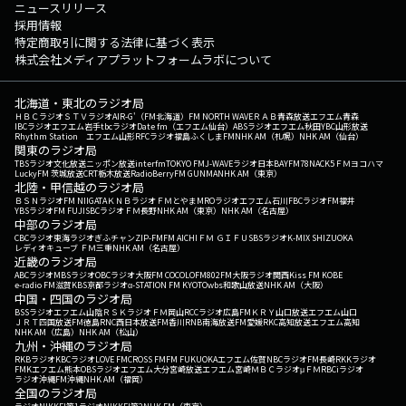
ニュースリリース
採用情報
特定商取引に関する法律に基づく表示
株式会社メディアプラットフォームラボについて
北海道・東北のラジオ局
ＨＢＣラジオ
ＳＴＶラジオ
AIR-G'（FM北海道）
FM NORTH WAVE
ＲＡＢ青森放送
エフエム青森
IBCラジオ
エフエム岩手
tbcラジオ
Date fm（エフエム仙台）
ABSラジオ
エフエム秋田
YBC山形放送
Rhythm Station エフエム山形
RFCラジオ福島
ふくしまFM
NHK AM（札幌）
NHK AM（仙台）
関東のラジオ局
TBSラジオ
文化放送
ニッポン放送
interfm
TOKYO FM
J-WAVE
ラジオ日本
BAYFM78
NACK5
ＦＭヨコハマ
LuckyFM 茨城放送
CRT栃木放送
RadioBerry
FM GUNMA
NHK AM（東京）
北陸・甲信越のラジオ局
ＢＳＮラジオ
FM NIIGATA
ＫＮＢラジオ
ＦＭとやま
MROラジオ
エフエム石川
FBCラジオ
FM福井
YBSラジオ
FM FUJI
SBCラジオ
ＦＭ長野
NHK AM（東京）
NHK AM（名古屋）
中部のラジオ局
CBCラジオ
東海ラジオ
ぎふチャン
ZIP-FM
FM AICHI
ＦＭ ＧＩＦＵ
SBSラジオ
K-MIX SHIZUOKA
レディオキューブ ＦＭ三重
NHK AM（名古屋）
近畿のラジオ局
ABCラジオ
MBSラジオ
OBCラジオ大阪
FM COCOLO
FM802
FM大阪
ラジオ関西
Kiss FM KOBE
e-radio FM滋賀
KBS京都ラジオ
α-STATION FM KYOTO
wbs和歌山放送
NHK AM（大阪）
中国・四国のラジオ局
BSSラジオ
エフエム山陰
ＲＳＫラジオ
ＦＭ岡山
RCCラジオ
広島FM
ＫＲＹ山口放送
エフエム山口
ＪＲＴ四国放送
FM徳島
RNC西日本放送
FM香川
RNB南海放送
FM愛媛
RKC高知放送
エフエム高知
NHK AM（広島）
NHK AM（松山）
九州・沖縄のラジオ局
RKBラジオ
KBCラジオ
LOVE FM
CROSS FM
FM FUKUOKA
エフエム佐賀
NBCラジオ
FM長崎
RKKラジオ
FMKエフエム熊本
OBSラジオ
エフエム大分
宮崎放送
エフエム宮崎
ＭＢＣラジオ
μＦＭ
RBCiラジオ
ラジオ沖縄
FM沖縄
NHK AM（福岡）
全国のラジオ局