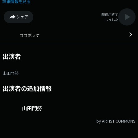
し！ 午後のこの時間から"新しい１日の夜明け"『ゴゴボラケ』を感じて
詳細情報を見る
いきましょう！！ ▼13:00＜オープニングトーク＞ ▼13:20＜街角ス
テーション＞ 中継コーナー。SBSラジオのキャスターが県内の気になる
配信が終了
シェア
情報・話題を“現場”からお届けします！ ▼14:00＜ゴゴノマニ＞ ゲス
しました
トコーナー。様々なジャンルのプロたちをスタジオにお招きして、25分間
たっぷりお話を伺っていきます！ ▼14:27＜ゴゴブレイク＞ ちょっと
ここらで一休み♪曜日替わりのコーナーで遊びましょう！ [月、ヨソ
ゴゴボラケ
ウチ調べ]－"ヨソはヨソ、ウチはウチ”の精神で他メディアの情報を検
証！ [火、100人アンケート]－山田門努がリスナー100人とフィットし
ているのかを実証！ [水、4・4・5]－4・4・5のリズムにのせてリスナ
出演者
ー投稿を紹介！ [木、エンタメ3分クッキング]－山田門努が今おすすめ
のエンタメ作品を“３分”で調理！ ▼14:35＜リクエストクエスト＞ リ
クエストコーナー。あなたのリクエスト曲がかかるかも?リクエストテー
山田門努
マは毎週変わるので、番組X＆HPをチェック！ ▼15:00＜3時のドリル
＞ 深く知るとめちゃくちゃ面白い〝静岡ニュース〟を毎日勉強するコー
出演者の追加情報
ナー。静岡新聞の記者が「ニュースの裏側・周辺知識」を解説！
▼15:35＜中継コーナー＞ 番組HP：http://www.at-
s.com/sbsradio/program/gogoborake/ メールアドレス：
gogo@digisbs.com メッセージフォーム：
山田門努
https://forms.gle/okTndMjo6oc5TCD7A Twitterアカウント：
@sbs_gogo 、#ゴゴボラケ
by ARTIST COMMONS