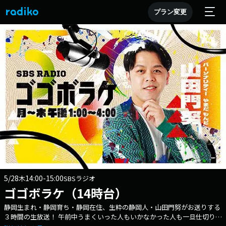
プラン変更
5/28
14:00-15:00
木
SBSラジオ
ゴゴボラケ（14時台）
静岡生まれ・静岡育ち・静岡在住、生粋の静岡人・山田門努がお送りする
３時間の生放送！ 午前中うまくいった人もいかなかった人も一旦仕切り直