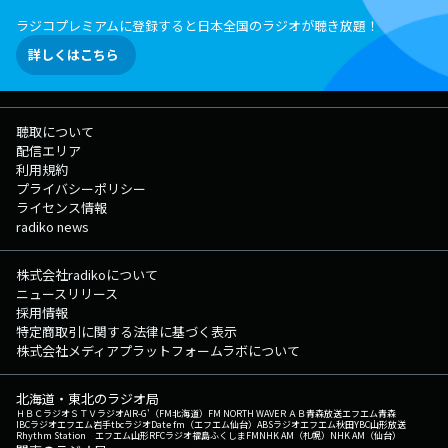
ラジコプレミアムに登録すると日本全国のラジオが聴き放題！
詳しくはこちら
聴取について
配信エリア
利用規約
プライバシーポリシー
ライセンス情報
radiko news
株式会社radikoについて
ニュースリリース
採用情報
特定商取引に関する法律に基づく表示
株式会社メディアプラットフォームラボについて
北海道・東北のラジオ局
ＨＢＣラジオ
ＳＴＶラジオ
AIR-G'（FM北海道）
FM NORTH WAVE
ＲＡＢ青森放送
エフエム青森
IBCラジオ
エフエム岩手
tbcラジオ
Date fm（エフエム仙台）
ABSラジオ
エフエム秋田
YBC山形放送
Rhythm Station エフエム山形
RFCラジオ福島
ふくしまFM
NHK AM（札幌）
NHK AM（仙台）