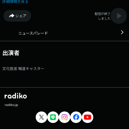
きを、ラジオの武器である「実音」にこだわりながら伝えます。各局制作
詳細情報を見る
のタイムリーな企画シリーズも好評です。
配信が終了
シェア
しました
ニュースパレード
出演者
文化放送 報道キャスター
radiko.jp