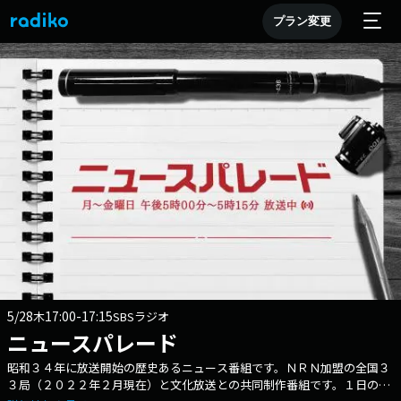
プラン変更
5/28
17:00-17:15
木
SBSラジオ
ニュースパレード
昭和３４年に放送開始の歴史あるニュース番組です。ＮＲＮ加盟の全国３
３局（２０２２年２月現在）と文化放送との共同制作番組です。１日の動