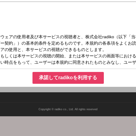
（木）27:00～28:30
のオールナイトニッポン0(ZERO)
もざわつかせたお笑いコンビ・マヂカルラブリーが、木曜のオールナイトニッポン0を担
精いっぱい喋ってます。是非お聴きください！
承諾してradikoを利用する
Copyright © radiko co., Ltd. All rights reserved