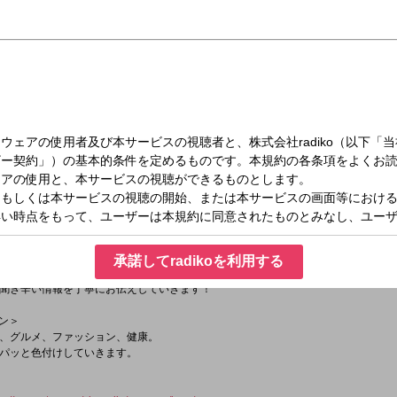
（金）08:25～09:00
後半）
タに最新ニュース・交通情報・天気予報はもちろん、スポーツ、芸能情報、トレン
IPPOを聞いて、昨日より今日の自分をちょっとだけアップデート！
＞
承諾してradikoを利用する
話、知らないと恥ずかしいトピック、
聞き辛い情報を丁寧にお伝えしていきます！
ョン＞
、グルメ、ファッション、健康。
パッと色付けしていきます。