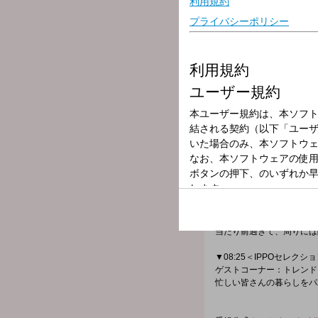
放送局
放送時間
2026年5月29日
番組名
IPPO（8時台
忙しい朝を迎えているアナ
情報をコンパクトに紹介！
▼07:24＜情報三枚おろし
ゲストコーナー：今、旬の
当たり前過ぎて、周りには
▼08:25＜IPPOセレクシ
ゲストコーナー：トレンド
忙しい皆さんの暮らしをパ