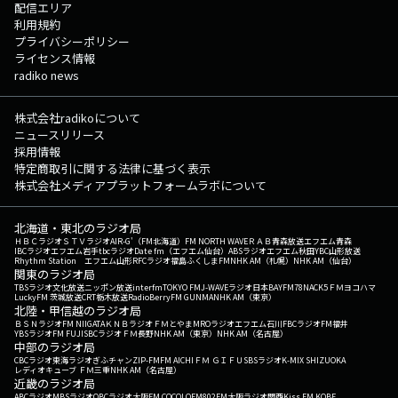
配信エリア
利用規約
プライバシーポリシー
ライセンス情報
radiko news
株式会社radikoについて
ニュースリリース
採用情報
特定商取引に関する法律に基づく表示
株式会社メディアプラットフォームラボについて
北海道・東北のラジオ局
ＨＢＣラジオ
ＳＴＶラジオ
AIR-G'（FM北海道）
FM NORTH WAVE
ＲＡＢ青森放送
エフエム青森
IBCラジオ
エフエム岩手
tbcラジオ
Date fm（エフエム仙台）
ABSラジオ
エフエム秋田
YBC山形放送
Rhythm Station エフエム山形
RFCラジオ福島
ふくしまFM
NHK AM（札幌）
NHK AM（仙台）
関東のラジオ局
TBSラジオ
文化放送
ニッポン放送
interfm
TOKYO FM
J-WAVE
ラジオ日本
BAYFM78
NACK5
ＦＭヨコハマ
LuckyFM 茨城放送
CRT栃木放送
RadioBerry
FM GUNMA
NHK AM（東京）
北陸・甲信越のラジオ局
ＢＳＮラジオ
FM NIIGATA
ＫＮＢラジオ
ＦＭとやま
MROラジオ
エフエム石川
FBCラジオ
FM福井
YBSラジオ
FM FUJI
SBCラジオ
ＦＭ長野
NHK AM（東京）
NHK AM（名古屋）
中部のラジオ局
CBCラジオ
東海ラジオ
ぎふチャン
ZIP-FM
FM AICHI
ＦＭ ＧＩＦＵ
SBSラジオ
K-MIX SHIZUOKA
レディオキューブ ＦＭ三重
NHK AM（名古屋）
近畿のラジオ局
ABCラジオ
MBSラジオ
OBCラジオ大阪
FM COCOLO
FM802
FM大阪
ラジオ関西
Kiss FM KOBE