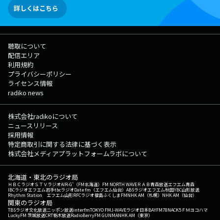
詳しくはこちら
聴取について
配信エリア
利用規約
プライバシーポリシー
ライセンス情報
radiko news
株式会社radikoについて
ニュースリリース
採用情報
特定商取引に関する法律に基づく表示
株式会社メディアプラットフォームラボについて
北海道・東北のラジオ局
ＨＢＣラジオ
ＳＴＶラジオ
AIR-G'（FM北海道）
FM NORTH WAVE
ＲＡＢ青森放送
エフエム青森
IBCラジオ
エフエム岩手
tbcラジオ
Date fm（エフエム仙台）
ABSラジオ
エフエム秋田
YBC山形放送
Rhythm Station エフエム山形
RFCラジオ福島
ふくしまFM
NHK AM（札幌）
NHK AM（仙台）
関東のラジオ局
TBSラジオ
文化放送
ニッポン放送
interfm
TOKYO FM
J-WAVE
ラジオ日本
BAYFM78
NACK5
ＦＭヨコハマ
LuckyFM 茨城放送
CRT栃木放送
RadioBerry
FM GUNMA
NHK AM（東京）