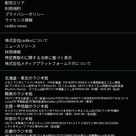
配信エリア
利用規約
プライバシーポリシー
ライセンス情報
radiko news
株式会社radikoについて
ニュースリリース
採用情報
特定商取引に関する法律に基づく表示
株式会社メディアプラットフォームラボについて
北海道・東北のラジオ局
ＨＢＣラジオ
ＳＴＶラジオ
AIR-G'（FM北海道）
FM NORTH WAVE
ＲＡＢ青森放送
エフエム青森
IBCラジオ
エフエム岩手
tbcラジオ
Date fm（エフエム仙台）
ABSラジオ
エフエム秋田
YBC山形放送
Rhythm Station エフエム山形
RFCラジオ福島
ふくしまFM
NHK AM（札幌）
NHK AM（仙台）
関東のラジオ局
TBSラジオ
文化放送
ニッポン放送
interfm
TOKYO FM
J-WAVE
ラジオ日本
BAYFM78
NACK5
ＦＭヨコハマ
LuckyFM 茨城放送
CRT栃木放送
RadioBerry
FM GUNMA
NHK AM（東京）
北陸・甲信越のラジオ局
ＢＳＮラジオ
FM NIIGATA
ＫＮＢラジオ
ＦＭとやま
MROラジオ
エフエム石川
FBCラジオ
FM福井
YBSラジオ
FM FUJI
SBCラジオ
ＦＭ長野
NHK AM（東京）
NHK AM（名古屋）
中部のラジオ局
CBCラジオ
東海ラジオ
ぎふチャン
ZIP-FM
FM AICHI
ＦＭ ＧＩＦＵ
SBSラジオ
K-MIX SHIZUOKA
レディオキューブ ＦＭ三重
NHK AM（名古屋）
近畿のラジオ局
ABCラジオ
MBSラジオ
OBCラジオ大阪
FM COCOLO
FM802
FM大阪
ラジオ関西
Kiss FM KOBE