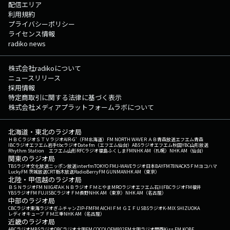
配信エリア
利用規約
プライバシーポリシー
ライセンス情報
radiko news
株式会社radikoについて
ニュースリリース
採用情報
特定商取引に関する法律に基づく表示
株式会社メディアプラットフォームラボについて
北海道・東北のラジオ局
ＨＢＣラジオ
ＳＴＶラジオ
AIR-G'（FM北海道）
FM NORTH WAVE
ＲＡＢ青森放送
エフエム青森
IBCラジオ
エフエム岩手
tbcラジオ
Date fm（エフエム仙台）
ABSラジオ
エフエム秋田
YBC山形放送
Rhythm Station エフエム山形
RFCラジオ福島
ふくしまFM
NHK AM（札幌）
NHK AM（仙台）
関東のラジオ局
TBSラジオ
文化放送
ニッポン放送
interfm
TOKYO FM
J-WAVE
ラジオ日本
BAYFM78
NACK5
ＦＭヨコハマ
LuckyFM 茨城放送
CRT栃木放送
RadioBerry
FM GUNMA
NHK AM（東京）
北陸・甲信越のラジオ局
ＢＳＮラジオ
FM NIIGATA
ＫＮＢラジオ
ＦＭとやま
MROラジオ
エフエム石川
FBCラジオ
FM福井
YBSラジオ
FM FUJI
SBCラジオ
ＦＭ長野
NHK AM（東京）
NHK AM（名古屋）
中部のラジオ局
CBCラジオ
東海ラジオ
ぎふチャン
ZIP-FM
FM AICHI
ＦＭ ＧＩＦＵ
SBSラジオ
K-MIX SHIZUOKA
レディオキューブ ＦＭ三重
NHK AM（名古屋）
近畿のラジオ局
ABCラジオ
MBSラジオ
OBCラジオ大阪
FM COCOLO
FM802
FM大阪
ラジオ関西
Kiss FM KOBE