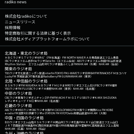
radiko news
株式会社radikoについて
ニュースリリース
採用情報
特定商取引に関する法律に基づく表示
株式会社メディアプラットフォームラボについて
北海道・東北のラジオ局
ＨＢＣラジオ
ＳＴＶラジオ
AIR-G'（FM北海道）
FM NORTH WAVE
ＲＡＢ青森放送
エフエム青森
IBCラジオ
エフエム岩手
tbcラジオ
Date fm（エフエム仙台）
ABSラジオ
エフエム秋田
YBC山形放送
Rhythm Station エフエム山形
RFCラジオ福島
ふくしまFM
NHK AM（札幌）
NHK AM（仙台）
関東のラジオ局
TBSラジオ
文化放送
ニッポン放送
interfm
TOKYO FM
J-WAVE
ラジオ日本
BAYFM78
NACK5
ＦＭヨコハマ
LuckyFM 茨城放送
CRT栃木放送
RadioBerry
FM GUNMA
NHK AM（東京）
北陸・甲信越のラジオ局
ＢＳＮラジオ
FM NIIGATA
ＫＮＢラジオ
ＦＭとやま
MROラジオ
エフエム石川
FBCラジオ
FM福井
YBSラジオ
FM FUJI
SBCラジオ
ＦＭ長野
NHK AM（東京）
NHK AM（名古屋）
中部のラジオ局
CBCラジオ
東海ラジオ
ぎふチャン
ZIP-FM
FM AICHI
ＦＭ ＧＩＦＵ
SBSラジオ
K-MIX SHIZUOKA
レディオキューブ ＦＭ三重
NHK AM（名古屋）
近畿のラジオ局
ABCラジオ
MBSラジオ
OBCラジオ大阪
FM COCOLO
FM802
FM大阪
ラジオ関西
Kiss FM KOBE
e-radio FM滋賀
KBS京都ラジオ
α-STATION FM KYOTO
wbs和歌山放送
NHK AM（大阪）
中国・四国のラジオ局
BSSラジオ
エフエム山陰
ＲＳＫラジオ
ＦＭ岡山
RCCラジオ
広島FM
ＫＲＹ山口放送
エフエム山口
ＪＲＴ四国放送
FM徳島
RNC西日本放送
FM香川
RNB南海放送
FM愛媛
RKC高知放送
エフエム高知
NHK AM（広島）
NHK AM（松山）
九州・沖縄のラジオ局