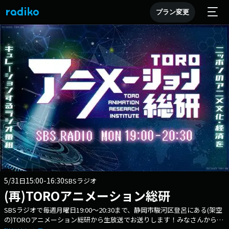
プラン変更
5/31
15:00-16:30
日
SBSラジオ
(再)TOROアニメーション総研
SBSラジオで毎週月曜日19:00～20:30まで、静岡市駿河区登呂にある(架空
の)TOROアニメーション総研から生放送でお送りします！みなさんからの