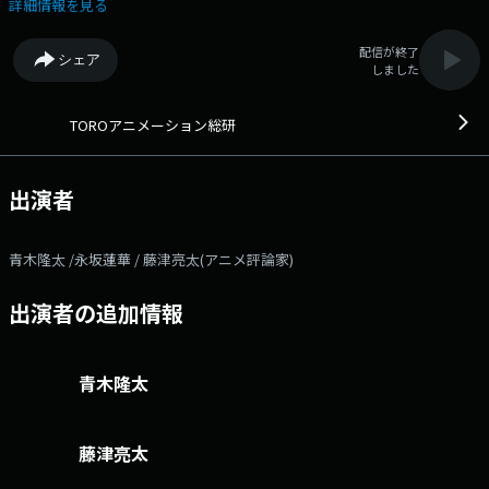
アニメのレビューやアニソンのリクエストもお待ちしてます！
詳細情報を見る
toroani@digisbs.com / #トロアニ でツイートしてね♪
配信が終了
シェア
しました
TOROアニメーション総研
出演者
青木隆太 /永坂蓮華 / 藤津亮太(アニメ評論家)
出演者の追加情報
青木隆太
藤津亮太