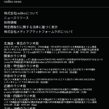
radiko news
株式会社radikoについて
ニュースリリース
採用情報
特定商取引に関する法律に基づく表示
株式会社メディアプラットフォームラボについて
北海道・東北のラジオ局
ＨＢＣラジオ
ＳＴＶラジオ
AIR-G'（FM北海道）
FM NORTH WAVE
ＲＡＢ青森放送
エフエム青森
IBCラジオ
エフエム岩手
tbcラジオ
Date fm（エフエム仙台）
ABSラジオ
エフエム秋田
YBC山形放送
Rhythm Station エフエム山形
RFCラジオ福島
ふくしまFM
NHK AM（札幌）
NHK AM（仙台）
関東のラジオ局
TBSラジオ
文化放送
ニッポン放送
interfm
TOKYO FM
J-WAVE
ラジオ日本
BAYFM78
NACK5
ＦＭヨコハマ
LuckyFM 茨城放送
CRT栃木放送
RadioBerry
FM GUNMA
NHK AM（東京）
北陸・甲信越のラジオ局
ＢＳＮラジオ
FM NIIGATA
ＫＮＢラジオ
ＦＭとやま
MROラジオ
エフエム石川
FBCラジオ
FM福井
YBSラジオ
FM FUJI
SBCラジオ
ＦＭ長野
NHK AM（東京）
NHK AM（名古屋）
中部のラジオ局
CBCラジオ
東海ラジオ
ぎふチャン
ZIP-FM
FM AICHI
ＦＭ ＧＩＦＵ
SBSラジオ
K-MIX SHIZUOKA
レディオキューブ ＦＭ三重
NHK AM（名古屋）
近畿のラジオ局
ABCラジオ
MBSラジオ
OBCラジオ大阪
FM COCOLO
FM802
FM大阪
ラジオ関西
Kiss FM KOBE
e-radio FM滋賀
KBS京都ラジオ
α-STATION FM KYOTO
wbs和歌山放送
NHK AM（大阪）
中国・四国のラジオ局
BSSラジオ
エフエム山陰
ＲＳＫラジオ
ＦＭ岡山
RCCラジオ
広島FM
ＫＲＹ山口放送
エフエム山口
ＪＲＴ四国放送
FM徳島
RNC西日本放送
FM香川
RNB南海放送
FM愛媛
RKC高知放送
エフエム高知
NHK AM（広島）
NHK AM（松山）
九州・沖縄のラジオ局