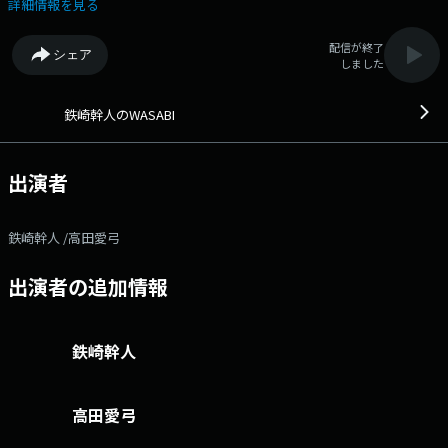
る、話さずにはいられない！お昼は少しゆったりと、音楽＆トークを楽し
詳細情報を見る
んでね。
配信が終了
シェア
しました
鉄崎幹人のWASABI
出演者
鉄崎幹人 /高田愛弓
出演者の追加情報
鉄崎幹人
高田愛弓