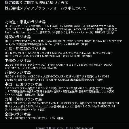
特定商取引に関する法律に基づく表示
株式会社メディアプラットフォームラボについて
北海道・東北のラジオ局
ＨＢＣラジオ
ＳＴＶラジオ
AIR-G'（FM北海道）
FM NORTH WAVE
ＲＡＢ青森放送
エフエム青森
IBCラジオ
エフエム岩手
tbcラジオ
Date fm（エフエム仙台）
ABSラジオ
エフエム秋田
YBC山形放送
Rhythm Station エフエム山形
RFCラジオ福島
ふくしまFM
NHK AM（札幌）
NHK AM（仙台）
関東のラジオ局
TBSラジオ
文化放送
ニッポン放送
interfm
TOKYO FM
J-WAVE
ラジオ日本
BAYFM78
NACK5
ＦＭヨコハマ
LuckyFM 茨城放送
CRT栃木放送
RadioBerry
FM GUNMA
NHK AM（東京）
北陸・甲信越のラジオ局
ＢＳＮラジオ
FM NIIGATA
ＫＮＢラジオ
ＦＭとやま
MROラジオ
エフエム石川
FBCラジオ
FM福井
YBSラジオ
FM FUJI
SBCラジオ
ＦＭ長野
NHK AM（東京）
NHK AM（名古屋）
中部のラジオ局
CBCラジオ
東海ラジオ
ぎふチャン
ZIP-FM
FM AICHI
ＦＭ ＧＩＦＵ
SBSラジオ
K-MIX SHIZUOKA
レディオキューブ ＦＭ三重
NHK AM（名古屋）
近畿のラジオ局
ABCラジオ
MBSラジオ
OBCラジオ大阪
FM COCOLO
FM802
FM大阪
ラジオ関西
Kiss FM KOBE
e-radio FM滋賀
KBS京都ラジオ
α-STATION FM KYOTO
wbs和歌山放送
NHK AM（大阪）
中国・四国のラジオ局
BSSラジオ
エフエム山陰
ＲＳＫラジオ
ＦＭ岡山
RCCラジオ
広島FM
ＫＲＹ山口放送
エフエム山口
ＪＲＴ四国放送
FM徳島
RNC西日本放送
FM香川
RNB南海放送
FM愛媛
RKC高知放送
エフエム高知
NHK AM（広島）
NHK AM（松山）
九州・沖縄のラジオ局
RKBラジオ
KBCラジオ
LOVE FM
CROSS FM
FM FUKUOKA
エフエム佐賀
NBCラジオ
FM長崎
RKKラジオ
FMKエフエム熊本
OBSラジオ
エフエム大分
宮崎放送
エフエム宮崎
ＭＢＣラジオ
μＦＭ
RBCiラジオ
ラジオ沖縄
FM沖縄
NHK AM（福岡）
全国のラジオ局
ラジオNIKKEI第1
ラジオNIKKEI第2
NHK FM（東京）
Copyright © radiko co., Ltd. All rights reserved