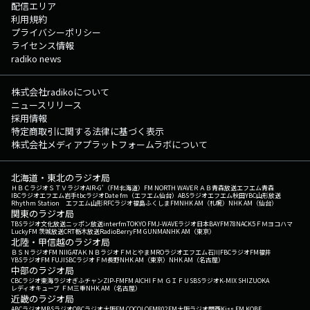
配信エリア
利用規約
プライバシーポリシー
ライセンス情報
radiko news
株式会社radikoについて
ニュースリリース
採用情報
特定商取引に関する法律に基づく表示
株式会社メディアプラットフォームラボについて
北海道・東北のラジオ局
ＨＢＣラジオ
ＳＴＶラジオ
AIR-G'（FM北海道）
FM NORTH WAVE
ＲＡＢ青森放送
エフエム青森
IBCラジオ
エフエム岩手
tbcラジオ
Date fm（エフエム仙台）
ABSラジオ
エフエム秋田
YBC山形放送
Rhythm Station エフエム山形
RFCラジオ福島
ふくしまFM
NHK AM（札幌）
NHK AM（仙台）
関東のラジオ局
TBSラジオ
文化放送
ニッポン放送
interfm
TOKYO FM
J-WAVE
ラジオ日本
BAYFM78
NACK5
ＦＭヨコハマ
LuckyFM 茨城放送
CRT栃木放送
RadioBerry
FM GUNMA
NHK AM（東京）
北陸・甲信越のラジオ局
ＢＳＮラジオ
FM NIIGATA
ＫＮＢラジオ
ＦＭとやま
MROラジオ
エフエム石川
FBCラジオ
FM福井
YBSラジオ
FM FUJI
SBCラジオ
ＦＭ長野
NHK AM（東京）
NHK AM（名古屋）
中部のラジオ局
CBCラジオ
東海ラジオ
ぎふチャン
ZIP-FM
FM AICHI
ＦＭ ＧＩＦＵ
SBSラジオ
K-MIX SHIZUOKA
レディオキューブ ＦＭ三重
NHK AM（名古屋）
近畿のラジオ局
ABCラジオ
MBSラジオ
OBCラジオ大阪
FM COCOLO
FM802
FM大阪
ラジオ関西
Kiss FM KOBE