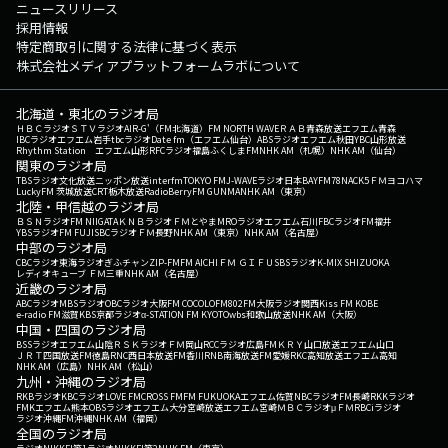
ニュースリリース
採用情報
特定商取引に関する法律に基づく表示
株式会社メディアプラットフォームラボについて
北海道・東北のラジオ局
ＨＢＣラジオ
ＳＴＶラジオ
AIR-G'（FM北海道）
FM NORTH WAVE
ＲＡＢ青森放送
エフエム青森
IBCラジオ
エフエム岩手
tbcラジオ
Date fm（エフエム仙台）
ABSラジオ
エフエム秋田
YBC山形放送
Rhythm Station エフエム山形
RFCラジオ福島
ふくしまFM
NHK AM（札幌）
NHK AM（仙台）
関東のラジオ局
TBSラジオ
文化放送
ニッポン放送
interfm
TOKYO FM
J-WAVE
ラジオ日本
BAYFM78
NACK5
ＦＭヨコハマ
LuckyFM 茨城放送
CRT栃木放送
RadioBerry
FM GUNMA
NHK AM（東京）
北陸・甲信越のラジオ局
ＢＳＮラジオ
FM NIIGATA
ＫＮＢラジオ
ＦＭとやま
MROラジオ
エフエム石川
FBCラジオ
FM福井
YBSラジオ
FM FUJI
SBCラジオ
ＦＭ長野
NHK AM（東京）
NHK AM（名古屋）
中部のラジオ局
CBCラジオ
東海ラジオ
ぎふチャン
ZIP-FM
FM AICHI
ＦＭ ＧＩＦＵ
SBSラジオ
K-MIX SHIZUOKA
レディオキューブ ＦＭ三重
NHK AM（名古屋）
近畿のラジオ局
ABCラジオ
MBSラジオ
OBCラジオ大阪
FM COCOLO
FM802
FM大阪
ラジオ関西
Kiss FM KOBE
e-radio FM滋賀
KBS京都ラジオ
α-STATION FM KYOTO
wbs和歌山放送
NHK AM（大阪）
中国・四国のラジオ局
BSSラジオ
エフエム山陰
ＲＳＫラジオ
ＦＭ岡山
RCCラジオ
広島FM
ＫＲＹ山口放送
エフエム山口
ＪＲＴ四国放送
FM徳島
RNC西日本放送
FM香川
RNB南海放送
FM愛媛
RKC高知放送
エフエム高知
NHK AM（広島）
NHK AM（松山）
九州・沖縄のラジオ局
RKBラジオ
KBCラジオ
LOVE FM
CROSS FM
FM FUKUOKA
エフエム佐賀
NBCラジオ
FM長崎
RKKラジオ
FMKエフエム熊本
OBSラジオ
エフエム大分
宮崎放送
エフエム宮崎
ＭＢＣラジオ
μＦＭ
RBCiラジオ
ラジオ沖縄
FM沖縄
NHK AM（福岡）
全国のラジオ局