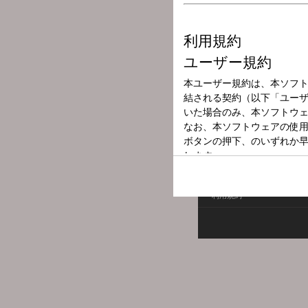
放送局
放送時間
2026年6月2日（
番組名
黒木瞳のあさナ
利用規約