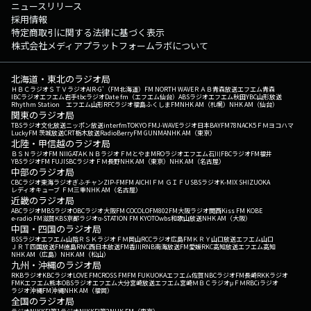
ニュースリリース
採用情報
特定商取引に関する法律に基づく表示
株式会社メディアプラットフォームラボについて
北海道・東北のラジオ局
ＨＢＣラジオ
ＳＴＶラジオ
AIR-G'（FM北海道）
FM NORTH WAVE
ＲＡＢ青森放送
エフエム青森
IBCラジオ
エフエム岩手
tbcラジオ
Date fm（エフエム仙台）
ABSラジオ
エフエム秋田
YBC山形放送
Rhythm Station エフエム山形
RFCラジオ福島
ふくしまFM
NHK AM（札幌）
NHK AM（仙台）
関東のラジオ局
TBSラジオ
文化放送
ニッポン放送
interfm
TOKYO FM
J-WAVE
ラジオ日本
BAYFM78
NACK5
ＦＭヨコハマ
LuckyFM 茨城放送
CRT栃木放送
RadioBerry
FM GUNMA
NHK AM（東京）
北陸・甲信越のラジオ局
ＢＳＮラジオ
FM NIIGATA
ＫＮＢラジオ
ＦＭとやま
MROラジオ
エフエム石川
FBCラジオ
FM福井
YBSラジオ
FM FUJI
SBCラジオ
ＦＭ長野
NHK AM（東京）
NHK AM（名古屋）
中部のラジオ局
CBCラジオ
東海ラジオ
ぎふチャン
ZIP-FM
FM AICHI
ＦＭ ＧＩＦＵ
SBSラジオ
K-MIX SHIZUOKA
レディオキューブ ＦＭ三重
NHK AM（名古屋）
近畿のラジオ局
ABCラジオ
MBSラジオ
OBCラジオ大阪
FM COCOLO
FM802
FM大阪
ラジオ関西
Kiss FM KOBE
e-radio FM滋賀
KBS京都ラジオ
α-STATION FM KYOTO
wbs和歌山放送
NHK AM（大阪）
中国・四国のラジオ局
BSSラジオ
エフエム山陰
ＲＳＫラジオ
ＦＭ岡山
RCCラジオ
広島FM
ＫＲＹ山口放送
エフエム山口
ＪＲＴ四国放送
FM徳島
RNC西日本放送
FM香川
RNB南海放送
FM愛媛
RKC高知放送
エフエム高知
NHK AM（広島）
NHK AM（松山）
九州・沖縄のラジオ局
RKBラジオ
KBCラジオ
LOVE FM
CROSS FM
FM FUKUOKA
エフエム佐賀
NBCラジオ
FM長崎
RKKラジオ
FMKエフエム熊本
OBSラジオ
エフエム大分
宮崎放送
エフエム宮崎
ＭＢＣラジオ
μＦＭ
RBCiラジオ
ラジオ沖縄
FM沖縄
NHK AM（福岡）
全国のラジオ局