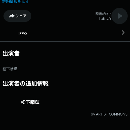
パクトに紹介！IPPOを聞いて、昨日より今日の自分をちょっとだけアップ
詳細情報を見る
デート！ ▼07:24＜情報三枚おろし＞ ゲストコーナー：今、旬の
話、知らないと恥ずかしいトピック、 当たり前過ぎて、周りには聞き辛
配信が終了
シェア
い情報を丁寧にお伝えしていきます！ ▼08:25＜IPPOセレクション
しました
＞ ゲストコーナー：トレンド、グルメ、ファッション、健康。 忙しい
皆さんの暮らしをパパッと色付けしていきます。 番組公式ホームペ
ージ：http://www.at-s.com/sbsradio/program/ippo/ 番組公式 X：
IPPO
@sbs_ippo ハッシュタグ：#いっぽ メールアドレス：
ippo@digisbs.com メッセージフォーム：https://www.at-
s.com/apps/entryform/entry/form/148665
出演者
松下晴輝
出演者の追加情報
松下晴輝
by ARTIST COMMONS