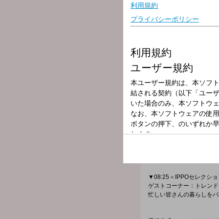
放送局
放送時間
2026年6月2日（
番組名
IPPO（8時台
忙しい朝を迎えているアナ
情報をコンパクトに紹介！
▼07:24＜情報三枚おろし
ゲストコーナー：今、旬の
当たり前過ぎて、周りには
▼08:25＜IPPOセレクシ
ゲストコーナー：トレンド
忙しい皆さんの暮らしをパ