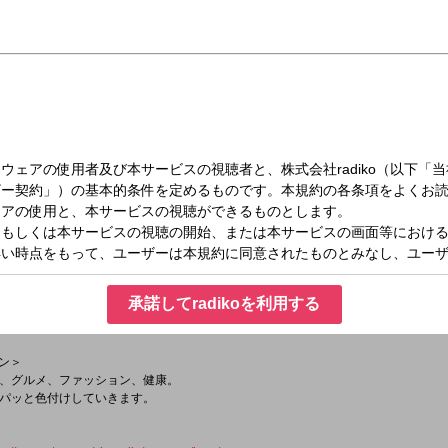
火）08:25～09:00
後半）
タに最新ニュース・交通情報・天気予報はもちろん、スポーツ、芸能情報、トレン
IPPOを聞いて、昨日より今日の自分をちょっとだけアップデート！
＞
承諾してradikoを利用する
話、知らないと恥ずかしいトピック、
聞き辛い情報を丁寧にお伝えしていきます！
ョン＞
、グルメ、ファッション、健康。
パッと色付けしていきます。