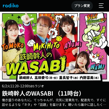
プラン変更
6/2
11:20-12:00
火
SBSラジオ
鉄崎幹人のWASABI （11時台）
働き盛りのあなたに。てっちゃんが、元気に営業先で、配達先で、すぐに
話せるような「ネタ」や「話題」を届けます。聴いたら誰かに話したくな