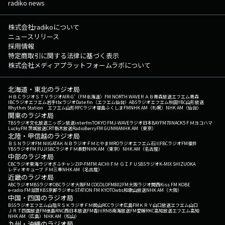
radiko news
株式会社radikoについて
ニュースリリース
採用情報
特定商取引に関する法律に基づく表示
株式会社メディアプラットフォームラボについて
北海道・東北のラジオ局
ＨＢＣラジオ
ＳＴＶラジオ
AIR-G'（FM北海道）
FM NORTH WAVE
ＲＡＢ青森放送
エフエム青森
IBCラジオ
エフエム岩手
tbcラジオ
Date fm（エフエム仙台）
ABSラジオ
エフエム秋田
YBC山形放送
Rhythm Station エフエム山形
RFCラジオ福島
ふくしまFM
NHK AM（札幌）
NHK AM（仙台）
関東のラジオ局
TBSラジオ
文化放送
ニッポン放送
interfm
TOKYO FM
J-WAVE
ラジオ日本
BAYFM78
NACK5
ＦＭヨコハマ
LuckyFM 茨城放送
CRT栃木放送
RadioBerry
FM GUNMA
NHK AM（東京）
北陸・甲信越のラジオ局
ＢＳＮラジオ
FM NIIGATA
ＫＮＢラジオ
ＦＭとやま
MROラジオ
エフエム石川
FBCラジオ
FM福井
YBSラジオ
FM FUJI
SBCラジオ
ＦＭ長野
NHK AM（東京）
NHK AM（名古屋）
中部のラジオ局
CBCラジオ
東海ラジオ
ぎふチャン
ZIP-FM
FM AICHI
ＦＭ ＧＩＦＵ
SBSラジオ
K-MIX SHIZUOKA
レディオキューブ ＦＭ三重
NHK AM（名古屋）
近畿のラジオ局
ABCラジオ
MBSラジオ
OBCラジオ大阪
FM COCOLO
FM802
FM大阪
ラジオ関西
Kiss FM KOBE
e-radio FM滋賀
KBS京都ラジオ
α-STATION FM KYOTO
wbs和歌山放送
NHK AM（大阪）
中国・四国のラジオ局
BSSラジオ
エフエム山陰
ＲＳＫラジオ
ＦＭ岡山
RCCラジオ
広島FM
ＫＲＹ山口放送
エフエム山口
ＪＲＴ四国放送
FM徳島
RNC西日本放送
FM香川
RNB南海放送
FM愛媛
RKC高知放送
エフエム高知
NHK AM（広島）
NHK AM（松山）
九州・沖縄のラジオ局