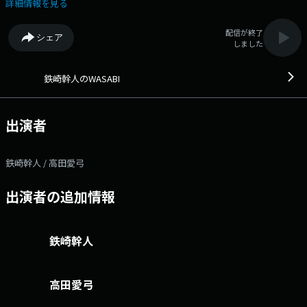
る、話さずにはいられない！お昼は少しゆったりと、音楽＆トークを楽し
詳細情報を見る
んでね。
配信が終了
シェア
しました
鉄崎幹人のWASABI
出演者
鉄崎幹人 / 高田愛弓
出演者の追加情報
鉄崎幹人
高田愛弓