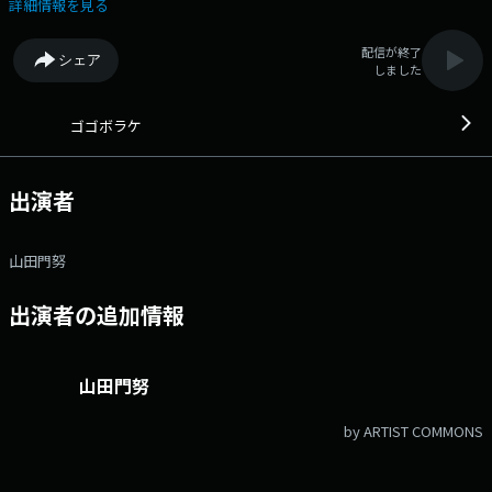
し！ 午後のこの時間から"新しい１日の夜明け"『ゴゴボラケ』を感じて
詳細情報を見る
いきましょう！！ ▼13:00＜オープニングトーク＞ ▼13:20＜街角ス
テーション＞ 中継コーナー。SBSラジオのキャスターが県内の気になる
配信が終了
シェア
情報・話題を“現場”からお届けします！ ▼14:00＜ゴゴノマニ＞ ゲス
しました
トコーナー。様々なジャンルのプロたちをスタジオにお招きして、25分間
たっぷりお話を伺っていきます！ ▼14:27＜ゴゴブレイク＞ ちょっと
ここらで一休み♪曜日替わりのコーナーで遊びましょう！ [月、ヨソ
ゴゴボラケ
ウチ調べ]－"ヨソはヨソ、ウチはウチ”の精神で他メディアの情報を検
証！ [火、100人アンケート]－山田門努がリスナー100人とフィットし
ているのかを実証！ [水、4・4・5]－4・4・5のリズムにのせてリスナ
出演者
ー投稿を紹介！ [木、エンタメ3分クッキング]－山田門努が今おすすめ
のエンタメ作品を“３分”で調理！ ▼14:35＜リクエストクエスト＞ リ
クエストコーナー。あなたのリクエスト曲がかかるかも?リクエストテー
山田門努
マは毎週変わるので、番組X＆HPをチェック！ ▼15:00＜3時のドリル
＞ 深く知るとめちゃくちゃ面白い〝静岡ニュース〟を毎日勉強するコー
出演者の追加情報
ナー。静岡新聞の記者が「ニュースの裏側・周辺知識」を解説！
▼15:35＜中継コーナー＞ 番組HP：http://www.at-
s.com/sbsradio/program/gogoborake/ メールアドレス：
gogo@digisbs.com メッセージフォーム：
山田門努
https://forms.gle/okTndMjo6oc5TCD7A Twitterアカウント：
@sbs_gogo 、#ゴゴボラケ
by ARTIST COMMONS