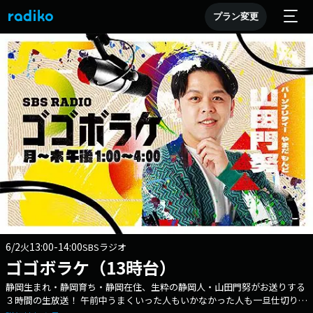
プラン変更
6/2
13:00-14:00
火
SBSラジオ
ゴゴボラケ（13時台）
静岡生まれ・静岡育ち・静岡在住、生粋の静岡人・山田門努がお送りする
３時間の生放送！ 午前中うまくいった人もいかなかった人も一旦仕切り直