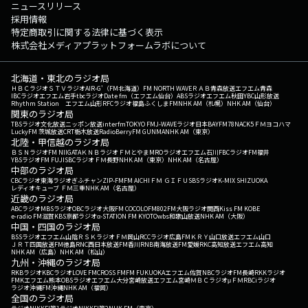
ニュースリリース
採用情報
特定商取引に関する法律に基づく表示
株式会社メディアプラットフォームラボについて
北海道・東北のラジオ局
ＨＢＣラジオ
ＳＴＶラジオ
AIR-G'（FM北海道）
FM NORTH WAVE
ＲＡＢ青森放送
エフエム青森
IBCラジオ
エフエム岩手
tbcラジオ
Date fm（エフエム仙台）
ABSラジオ
エフエム秋田
YBC山形放送
Rhythm Station エフエム山形
RFCラジオ福島
ふくしまFM
NHK AM（札幌）
NHK AM（仙台）
関東のラジオ局
TBSラジオ
文化放送
ニッポン放送
interfm
TOKYO FM
J-WAVE
ラジオ日本
BAYFM78
NACK5
ＦＭヨコハマ
LuckyFM 茨城放送
CRT栃木放送
RadioBerry
FM GUNMA
NHK AM（東京）
北陸・甲信越のラジオ局
ＢＳＮラジオ
FM NIIGATA
ＫＮＢラジオ
ＦＭとやま
MROラジオ
エフエム石川
FBCラジオ
FM福井
YBSラジオ
FM FUJI
SBCラジオ
ＦＭ長野
NHK AM（東京）
NHK AM（名古屋）
中部のラジオ局
CBCラジオ
東海ラジオ
ぎふチャン
ZIP-FM
FM AICHI
ＦＭ ＧＩＦＵ
SBSラジオ
K-MIX SHIZUOKA
レディオキューブ ＦＭ三重
NHK AM（名古屋）
近畿のラジオ局
ABCラジオ
MBSラジオ
OBCラジオ大阪
FM COCOLO
FM802
FM大阪
ラジオ関西
Kiss FM KOBE
e-radio FM滋賀
KBS京都ラジオ
α-STATION FM KYOTO
wbs和歌山放送
NHK AM（大阪）
中国・四国のラジオ局
BSSラジオ
エフエム山陰
ＲＳＫラジオ
ＦＭ岡山
RCCラジオ
広島FM
ＫＲＹ山口放送
エフエム山口
ＪＲＴ四国放送
FM徳島
RNC西日本放送
FM香川
RNB南海放送
FM愛媛
RKC高知放送
エフエム高知
NHK AM（広島）
NHK AM（松山）
九州・沖縄のラジオ局
RKBラジオ
KBCラジオ
LOVE FM
CROSS FM
FM FUKUOKA
エフエム佐賀
NBCラジオ
FM長崎
RKKラジオ
FMKエフエム熊本
OBSラジオ
エフエム大分
宮崎放送
エフエム宮崎
ＭＢＣラジオ
μＦＭ
RBCiラジオ
ラジオ沖縄
FM沖縄
NHK AM（福岡）
全国のラジオ局