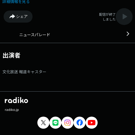
きを、ラジオの武器である「実音」にこだわりながら伝えます。各局制作
詳細情報を見る
のタイムリーな企画シリーズも好評です。
配信が終了
シェア
しました
ニュースパレード
出演者
文化放送 報道キャスター
radiko.jp