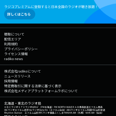
ラジコプレミアムに登録すると日本全国のラジオが聴き放題！
詳しくはこちら
聴取について
配信エリア
利用規約
プライバシーポリシー
ライセンス情報
radiko news
株式会社radikoについて
ニュースリリース
採用情報
特定商取引に関する法律に基づく表示
株式会社メディアプラットフォームラボについて
北海道・東北のラジオ局
ＨＢＣラジオ
ＳＴＶラジオ
AIR-G'（FM北海道）
FM NORTH WAVE
ＲＡＢ青森放送
エフエム青森
IBCラジオ
エフエム岩手
tbcラジオ
Date fm（エフエム仙台）
ABSラジオ
エフエム秋田
YBC山形放送
Rhythm Station エフエム山形
RFCラジオ福島
ふくしまFM
NHK AM（札幌）
NHK AM（仙台）