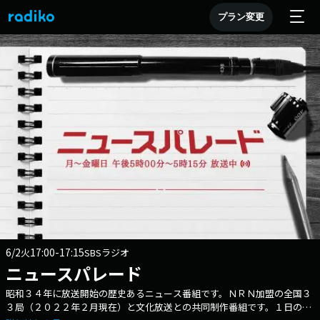
プラン変更
6/2
17:00-17:15
火
SBSラジオ
ニュースパレード
昭和３４年に放送開始の歴史あるニュース番組です。ＮＲＮ加盟の全国３
３局（２０２２年２月現在）と文化放送との共同制作番組です。１日の動