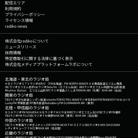
配信エリア
利用規約
プライバシーポリシー
ライセンス情報
radiko news
株式会社radikoについて
ニュースリリース
採用情報
特定商取引に関する法律に基づく表示
株式会社メディアプラットフォームラボについて
北海道・東北のラジオ局
ＨＢＣラジオ
ＳＴＶラジオ
AIR-G'（FM北海道）
FM NORTH WAVE
ＲＡＢ青森放送
エフエム青森
IBCラジオ
エフエム岩手
tbcラジオ
Date fm（エフエム仙台）
ABSラジオ
エフエム秋田
YBC山形放送
Rhythm Station エフエム山形
RFCラジオ福島
ふくしまFM
NHK AM（札幌）
NHK AM（仙台）
関東のラジオ局
TBSラジオ
文化放送
ニッポン放送
interfm
TOKYO FM
J-WAVE
ラジオ日本
BAYFM78
NACK5
ＦＭヨコハマ
LuckyFM 茨城放送
CRT栃木放送
RadioBerry
FM GUNMA
NHK AM（東京）
北陸・甲信越のラジオ局
ＢＳＮラジオ
FM NIIGATA
ＫＮＢラジオ
ＦＭとやま
MROラジオ
エフエム石川
FBCラジオ
FM福井
YBSラジオ
FM FUJI
SBCラジオ
ＦＭ長野
NHK AM（東京）
NHK AM（名古屋）
中部のラジオ局
CBCラジオ
東海ラジオ
ぎふチャン
ZIP-FM
FM AICHI
ＦＭ ＧＩＦＵ
SBSラジオ
K-MIX SHIZUOKA
レディオキューブ ＦＭ三重
NHK AM（名古屋）
近畿のラジオ局
ABCラジオ
MBSラジオ
OBCラジオ大阪
FM COCOLO
FM802
FM大阪
ラジオ関西
Kiss FM KOBE