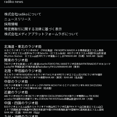
radiko news
株式会社radikoについて
ニュースリリース
採用情報
特定商取引に関する法律に基づく表示
株式会社メディアプラットフォームラボについて
北海道・東北のラジオ局
ＨＢＣラジオ
ＳＴＶラジオ
AIR-G'（FM北海道）
FM NORTH WAVE
ＲＡＢ青森放送
エフエム青森
IBCラジオ
エフエム岩手
tbcラジオ
Date fm（エフエム仙台）
ABSラジオ
エフエム秋田
YBC山形放送
Rhythm Station エフエム山形
RFCラジオ福島
ふくしまFM
NHK AM（札幌）
NHK AM（仙台）
関東のラジオ局
TBSラジオ
文化放送
ニッポン放送
interfm
TOKYO FM
J-WAVE
ラジオ日本
BAYFM78
NACK5
ＦＭヨコハマ
LuckyFM 茨城放送
CRT栃木放送
RadioBerry
FM GUNMA
NHK AM（東京）
北陸・甲信越のラジオ局
ＢＳＮラジオ
FM NIIGATA
ＫＮＢラジオ
ＦＭとやま
MROラジオ
エフエム石川
FBCラジオ
FM福井
YBSラジオ
FM FUJI
SBCラジオ
ＦＭ長野
NHK AM（東京）
NHK AM（名古屋）
中部のラジオ局
CBCラジオ
東海ラジオ
ぎふチャン
ZIP-FM
FM AICHI
ＦＭ ＧＩＦＵ
SBSラジオ
K-MIX SHIZUOKA
レディオキューブ ＦＭ三重
NHK AM（名古屋）
近畿のラジオ局
ABCラジオ
MBSラジオ
OBCラジオ大阪
FM COCOLO
FM802
FM大阪
ラジオ関西
Kiss FM KOBE
e-radio FM滋賀
KBS京都ラジオ
α-STATION FM KYOTO
wbs和歌山放送
NHK AM（大阪）
中国・四国のラジオ局
BSSラジオ
エフエム山陰
ＲＳＫラジオ
ＦＭ岡山
RCCラジオ
広島FM
ＫＲＹ山口放送
エフエム山口
ＪＲＴ四国放送
FM徳島
RNC西日本放送
FM香川
RNB南海放送
FM愛媛
RKC高知放送
エフエム高知
NHK AM（広島）
NHK AM（松山）
九州・沖縄のラジオ局