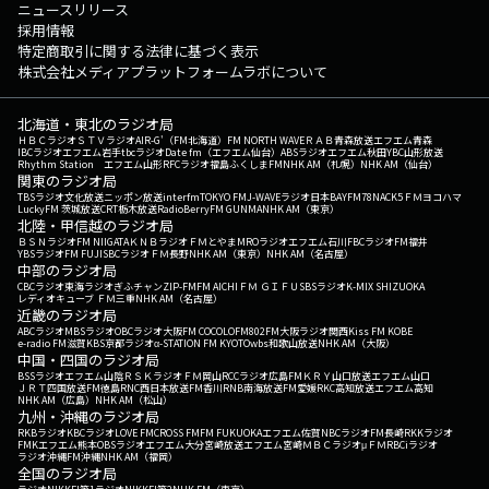
ニュースリリース
採用情報
特定商取引に関する法律に基づく表示
株式会社メディアプラットフォームラボについて
北海道・東北のラジオ局
ＨＢＣラジオ
ＳＴＶラジオ
AIR-G'（FM北海道）
FM NORTH WAVE
ＲＡＢ青森放送
エフエム青森
IBCラジオ
エフエム岩手
tbcラジオ
Date fm（エフエム仙台）
ABSラジオ
エフエム秋田
YBC山形放送
Rhythm Station エフエム山形
RFCラジオ福島
ふくしまFM
NHK AM（札幌）
NHK AM（仙台）
関東のラジオ局
TBSラジオ
文化放送
ニッポン放送
interfm
TOKYO FM
J-WAVE
ラジオ日本
BAYFM78
NACK5
ＦＭヨコハマ
LuckyFM 茨城放送
CRT栃木放送
RadioBerry
FM GUNMA
NHK AM（東京）
北陸・甲信越のラジオ局
ＢＳＮラジオ
FM NIIGATA
ＫＮＢラジオ
ＦＭとやま
MROラジオ
エフエム石川
FBCラジオ
FM福井
YBSラジオ
FM FUJI
SBCラジオ
ＦＭ長野
NHK AM（東京）
NHK AM（名古屋）
中部のラジオ局
CBCラジオ
東海ラジオ
ぎふチャン
ZIP-FM
FM AICHI
ＦＭ ＧＩＦＵ
SBSラジオ
K-MIX SHIZUOKA
レディオキューブ ＦＭ三重
NHK AM（名古屋）
近畿のラジオ局
ABCラジオ
MBSラジオ
OBCラジオ大阪
FM COCOLO
FM802
FM大阪
ラジオ関西
Kiss FM KOBE
e-radio FM滋賀
KBS京都ラジオ
α-STATION FM KYOTO
wbs和歌山放送
NHK AM（大阪）
中国・四国のラジオ局
BSSラジオ
エフエム山陰
ＲＳＫラジオ
ＦＭ岡山
RCCラジオ
広島FM
ＫＲＹ山口放送
エフエム山口
ＪＲＴ四国放送
FM徳島
RNC西日本放送
FM香川
RNB南海放送
FM愛媛
RKC高知放送
エフエム高知
NHK AM（広島）
NHK AM（松山）
九州・沖縄のラジオ局
RKBラジオ
KBCラジオ
LOVE FM
CROSS FM
FM FUKUOKA
エフエム佐賀
NBCラジオ
FM長崎
RKKラジオ
FMKエフエム熊本
OBSラジオ
エフエム大分
宮崎放送
エフエム宮崎
ＭＢＣラジオ
μＦＭ
RBCiラジオ
ラジオ沖縄
FM沖縄
NHK AM（福岡）
全国のラジオ局