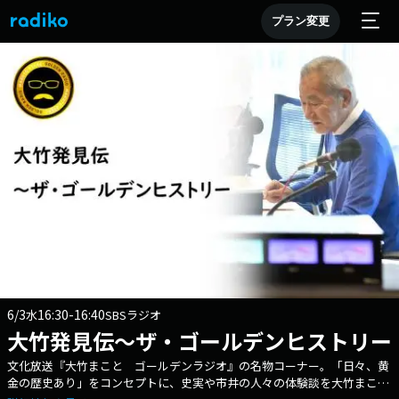
プラン変更
6/3
16:30-16:40
水
SBSラジオ
大竹発見伝～ザ・ゴールデンヒストリー
文化放送『大竹まこと ゴールデンラジオ』の名物コーナー。「日々、黄
金の歴史あり」をコンセプトに、史実や市井の人々の体験談を大竹まこと