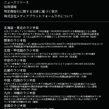
ニュースリリース
採用情報
特定商取引に関する法律に基づく表示
株式会社メディアプラットフォームラボについて
北海道・東北のラジオ局
ＨＢＣラジオ
ＳＴＶラジオ
AIR-G'（FM北海道）
FM NORTH WAVE
ＲＡＢ青森放送
エフエム青森
IBCラジオ
エフエム岩手
tbcラジオ
Date fm（エフエム仙台）
ABSラジオ
エフエム秋田
YBC山形放送
Rhythm Station エフエム山形
RFCラジオ福島
ふくしまFM
NHK AM（札幌）
NHK AM（仙台）
関東のラジオ局
TBSラジオ
文化放送
ニッポン放送
interfm
TOKYO FM
J-WAVE
ラジオ日本
BAYFM78
NACK5
ＦＭヨコハマ
LuckyFM 茨城放送
CRT栃木放送
RadioBerry
FM GUNMA
NHK AM（東京）
北陸・甲信越のラジオ局
ＢＳＮラジオ
FM NIIGATA
ＫＮＢラジオ
ＦＭとやま
MROラジオ
エフエム石川
FBCラジオ
FM福井
YBSラジオ
FM FUJI
SBCラジオ
ＦＭ長野
NHK AM（東京）
NHK AM（名古屋）
中部のラジオ局
CBCラジオ
東海ラジオ
ぎふチャン
ZIP-FM
FM AICHI
ＦＭ ＧＩＦＵ
SBSラジオ
K-MIX SHIZUOKA
レディオキューブ ＦＭ三重
NHK AM（名古屋）
近畿のラジオ局
ABCラジオ
MBSラジオ
OBCラジオ大阪
FM COCOLO
FM802
FM大阪
ラジオ関西
Kiss FM KOBE
e-radio FM滋賀
KBS京都ラジオ
α-STATION FM KYOTO
wbs和歌山放送
NHK AM（大阪）
中国・四国のラジオ局
BSSラジオ
エフエム山陰
ＲＳＫラジオ
ＦＭ岡山
RCCラジオ
広島FM
ＫＲＹ山口放送
エフエム山口
ＪＲＴ四国放送
FM徳島
RNC西日本放送
FM香川
RNB南海放送
FM愛媛
RKC高知放送
エフエム高知
NHK AM（広島）
NHK AM（松山）
九州・沖縄のラジオ局
RKBラジオ
KBCラジオ
LOVE FM
CROSS FM
FM FUKUOKA
エフエム佐賀
NBCラジオ
FM長崎
RKKラジオ
FMKエフエム熊本
OBSラジオ
エフエム大分
宮崎放送
エフエム宮崎
ＭＢＣラジオ
μＦＭ
RBCiラジオ
ラジオ沖縄
FM沖縄
NHK AM（福岡）
全国のラジオ局