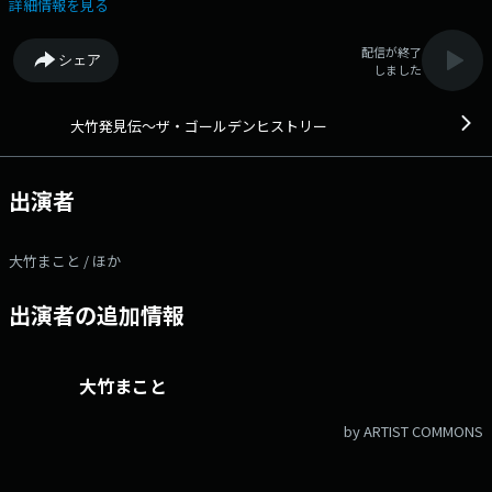
の熱いナレーションで紹介していく聴き応えのある企画です。テーマは週
詳細情報を見る
替わりです。
配信が終了
シェア
しました
大竹発見伝～ザ・ゴールデンヒストリー
出演者
大竹まこと / ほか
出演者の追加情報
大竹まこと
by ARTIST COMMONS