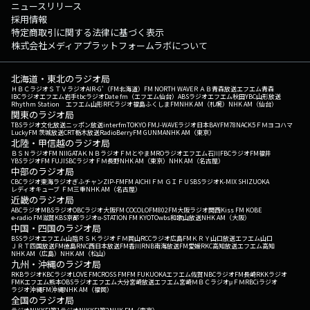
ニュースリリース
採用情報
特定商取引に関する法律に基づく表示
株式会社メディアプラットフォームラボについて
北海道・東北のラジオ局
ＨＢＣラジオ
ＳＴＶラジオ
AIR-G'（FM北海道）
FM NORTH WAVE
ＲＡＢ青森放送
エフエム青森
IBCラジオ
エフエム岩手
tbcラジオ
Date fm（エフエム仙台）
ABSラジオ
エフエム秋田
YBC山形放送
Rhythm Station エフエム山形
RFCラジオ福島
ふくしまFM
NHK AM（札幌）
NHK AM（仙台）
関東のラジオ局
TBSラジオ
文化放送
ニッポン放送
interfm
TOKYO FM
J-WAVE
ラジオ日本
BAYFM78
NACK5
ＦＭヨコハマ
LuckyFM 茨城放送
CRT栃木放送
RadioBerry
FM GUNMA
NHK AM（東京）
北陸・甲信越のラジオ局
ＢＳＮラジオ
FM NIIGATA
ＫＮＢラジオ
ＦＭとやま
MROラジオ
エフエム石川
FBCラジオ
FM福井
YBSラジオ
FM FUJI
SBCラジオ
ＦＭ長野
NHK AM（東京）
NHK AM（名古屋）
中部のラジオ局
CBCラジオ
東海ラジオ
ぎふチャン
ZIP-FM
FM AICHI
ＦＭ ＧＩＦＵ
SBSラジオ
K-MIX SHIZUOKA
レディオキューブ ＦＭ三重
NHK AM（名古屋）
近畿のラジオ局
ABCラジオ
MBSラジオ
OBCラジオ大阪
FM COCOLO
FM802
FM大阪
ラジオ関西
Kiss FM KOBE
e-radio FM滋賀
KBS京都ラジオ
α-STATION FM KYOTO
wbs和歌山放送
NHK AM（大阪）
中国・四国のラジオ局
BSSラジオ
エフエム山陰
ＲＳＫラジオ
ＦＭ岡山
RCCラジオ
広島FM
ＫＲＹ山口放送
エフエム山口
ＪＲＴ四国放送
FM徳島
RNC西日本放送
FM香川
RNB南海放送
FM愛媛
RKC高知放送
エフエム高知
NHK AM（広島）
NHK AM（松山）
九州・沖縄のラジオ局
RKBラジオ
KBCラジオ
LOVE FM
CROSS FM
FM FUKUOKA
エフエム佐賀
NBCラジオ
FM長崎
RKKラジオ
FMKエフエム熊本
OBSラジオ
エフエム大分
宮崎放送
エフエム宮崎
ＭＢＣラジオ
μＦＭ
RBCiラジオ
ラジオ沖縄
FM沖縄
NHK AM（福岡）
全国のラジオ局