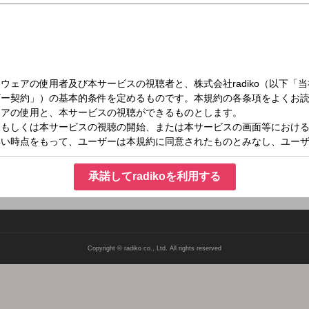
木）10:00～11:00
ABI （10時台）
ちゃんが、元気に営業先で、配達先で、すぐに話せるような「ネタ」や「話題」を
いられない！お昼は少しゆったりと、音楽＆トークを楽しんでね。
承諾してradikoを利用する
Copyright © radiko co., Ltd. All rights reserved