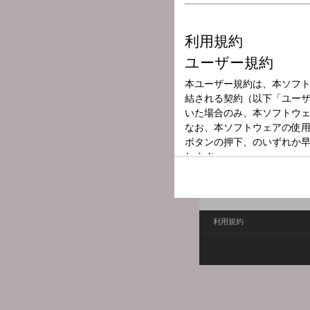
放送局
放送時間
2026年6月4日（
番組名
鉄崎幹人のWAS
働き盛りのあなたに。てっ
話したくなる、話さずには
利用規約