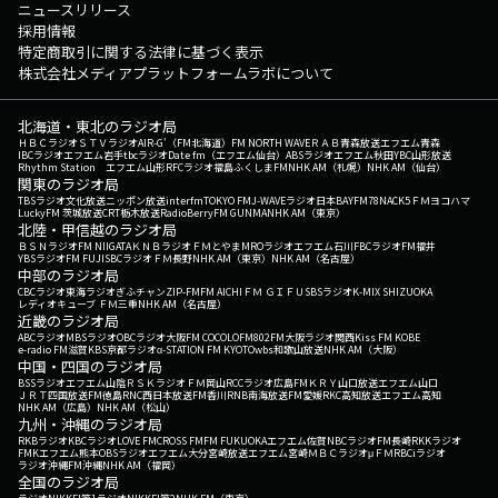
ニュースリリース
採用情報
特定商取引に関する法律に基づく表示
株式会社メディアプラットフォームラボについて
北海道・東北のラジオ局
ＨＢＣラジオ
ＳＴＶラジオ
AIR-G'（FM北海道）
FM NORTH WAVE
ＲＡＢ青森放送
エフエム青森
IBCラジオ
エフエム岩手
tbcラジオ
Date fm（エフエム仙台）
ABSラジオ
エフエム秋田
YBC山形放送
Rhythm Station エフエム山形
RFCラジオ福島
ふくしまFM
NHK AM（札幌）
NHK AM（仙台）
関東のラジオ局
TBSラジオ
文化放送
ニッポン放送
interfm
TOKYO FM
J-WAVE
ラジオ日本
BAYFM78
NACK5
ＦＭヨコハマ
LuckyFM 茨城放送
CRT栃木放送
RadioBerry
FM GUNMA
NHK AM（東京）
北陸・甲信越のラジオ局
ＢＳＮラジオ
FM NIIGATA
ＫＮＢラジオ
ＦＭとやま
MROラジオ
エフエム石川
FBCラジオ
FM福井
YBSラジオ
FM FUJI
SBCラジオ
ＦＭ長野
NHK AM（東京）
NHK AM（名古屋）
中部のラジオ局
CBCラジオ
東海ラジオ
ぎふチャン
ZIP-FM
FM AICHI
ＦＭ ＧＩＦＵ
SBSラジオ
K-MIX SHIZUOKA
レディオキューブ ＦＭ三重
NHK AM（名古屋）
近畿のラジオ局
ABCラジオ
MBSラジオ
OBCラジオ大阪
FM COCOLO
FM802
FM大阪
ラジオ関西
Kiss FM KOBE
e-radio FM滋賀
KBS京都ラジオ
α-STATION FM KYOTO
wbs和歌山放送
NHK AM（大阪）
中国・四国のラジオ局
BSSラジオ
エフエム山陰
ＲＳＫラジオ
ＦＭ岡山
RCCラジオ
広島FM
ＫＲＹ山口放送
エフエム山口
ＪＲＴ四国放送
FM徳島
RNC西日本放送
FM香川
RNB南海放送
FM愛媛
RKC高知放送
エフエム高知
NHK AM（広島）
NHK AM（松山）
九州・沖縄のラジオ局
RKBラジオ
KBCラジオ
LOVE FM
CROSS FM
FM FUKUOKA
エフエム佐賀
NBCラジオ
FM長崎
RKKラジオ
FMKエフエム熊本
OBSラジオ
エフエム大分
宮崎放送
エフエム宮崎
ＭＢＣラジオ
μＦＭ
RBCiラジオ
ラジオ沖縄
FM沖縄
NHK AM（福岡）
全国のラジオ局