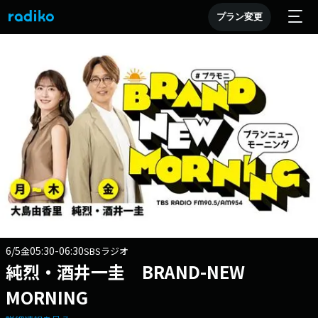
プラン変更
6/5
05:30-06:30
金
SBSラジオ
純烈・酒井一圭 BRAND-NEW
MORNING