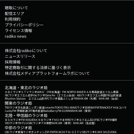
聴取について
配信エリア
利用規約
プライバシーポリシー
ライセンス情報
radiko news
株式会社radikoについて
ニュースリリース
採用情報
特定商取引に関する法律に基づく表示
株式会社メディアプラットフォームラボについて
北海道・東北のラジオ局
ＨＢＣラジオ
ＳＴＶラジオ
AIR-G'（FM北海道）
FM NORTH WAVE
ＲＡＢ青森放送
エフエム青森
IBCラジオ
エフエム岩手
tbcラジオ
Date fm（エフエム仙台）
ABSラジオ
エフエム秋田
YBC山形放送
Rhythm Station エフエム山形
RFCラジオ福島
ふくしまFM
NHK AM（札幌）
NHK AM（仙台）
関東のラジオ局
TBSラジオ
文化放送
ニッポン放送
interfm
TOKYO FM
J-WAVE
ラジオ日本
BAYFM78
NACK5
ＦＭヨコハマ
LuckyFM 茨城放送
CRT栃木放送
RadioBerry
FM GUNMA
NHK AM（東京）
北陸・甲信越のラジオ局
ＢＳＮラジオ
FM NIIGATA
ＫＮＢラジオ
ＦＭとやま
MROラジオ
エフエム石川
FBCラジオ
FM福井
YBSラジオ
FM FUJI
SBCラジオ
ＦＭ長野
NHK AM（東京）
NHK AM（名古屋）
中部のラジオ局
CBCラジオ
東海ラジオ
ぎふチャン
ZIP-FM
FM AICHI
ＦＭ ＧＩＦＵ
SBSラジオ
K-MIX SHIZUOKA