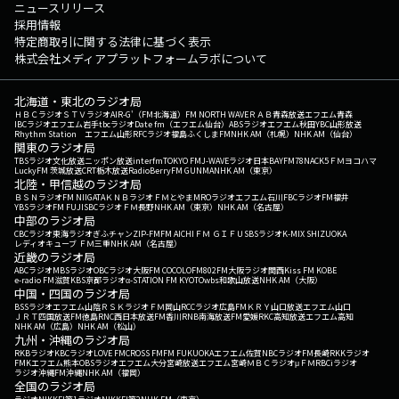
ニュースリリース
採用情報
特定商取引に関する法律に基づく表示
株式会社メディアプラットフォームラボについて
北海道・東北のラジオ局
ＨＢＣラジオ
ＳＴＶラジオ
AIR-G'（FM北海道）
FM NORTH WAVE
ＲＡＢ青森放送
エフエム青森
IBCラジオ
エフエム岩手
tbcラジオ
Date fm（エフエム仙台）
ABSラジオ
エフエム秋田
YBC山形放送
Rhythm Station エフエム山形
RFCラジオ福島
ふくしまFM
NHK AM（札幌）
NHK AM（仙台）
関東のラジオ局
TBSラジオ
文化放送
ニッポン放送
interfm
TOKYO FM
J-WAVE
ラジオ日本
BAYFM78
NACK5
ＦＭヨコハマ
LuckyFM 茨城放送
CRT栃木放送
RadioBerry
FM GUNMA
NHK AM（東京）
北陸・甲信越のラジオ局
ＢＳＮラジオ
FM NIIGATA
ＫＮＢラジオ
ＦＭとやま
MROラジオ
エフエム石川
FBCラジオ
FM福井
YBSラジオ
FM FUJI
SBCラジオ
ＦＭ長野
NHK AM（東京）
NHK AM（名古屋）
中部のラジオ局
CBCラジオ
東海ラジオ
ぎふチャン
ZIP-FM
FM AICHI
ＦＭ ＧＩＦＵ
SBSラジオ
K-MIX SHIZUOKA
レディオキューブ ＦＭ三重
NHK AM（名古屋）
近畿のラジオ局
ABCラジオ
MBSラジオ
OBCラジオ大阪
FM COCOLO
FM802
FM大阪
ラジオ関西
Kiss FM KOBE
e-radio FM滋賀
KBS京都ラジオ
α-STATION FM KYOTO
wbs和歌山放送
NHK AM（大阪）
中国・四国のラジオ局
BSSラジオ
エフエム山陰
ＲＳＫラジオ
ＦＭ岡山
RCCラジオ
広島FM
ＫＲＹ山口放送
エフエム山口
ＪＲＴ四国放送
FM徳島
RNC西日本放送
FM香川
RNB南海放送
FM愛媛
RKC高知放送
エフエム高知
NHK AM（広島）
NHK AM（松山）
九州・沖縄のラジオ局
RKBラジオ
KBCラジオ
LOVE FM
CROSS FM
FM FUKUOKA
エフエム佐賀
NBCラジオ
FM長崎
RKKラジオ
FMKエフエム熊本
OBSラジオ
エフエム大分
宮崎放送
エフエム宮崎
ＭＢＣラジオ
μＦＭ
RBCiラジオ
ラジオ沖縄
FM沖縄
NHK AM（福岡）
全国のラジオ局