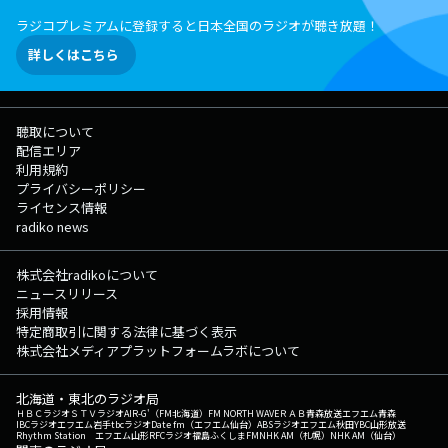
ラジコプレミアムに登録すると日本全国のラジオが聴き放題！
詳しくはこちら
聴取について
配信エリア
利用規約
プライバシーポリシー
ライセンス情報
radiko news
株式会社radikoについて
ニュースリリース
採用情報
特定商取引に関する法律に基づく表示
株式会社メディアプラットフォームラボについて
北海道・東北のラジオ局
ＨＢＣラジオ
ＳＴＶラジオ
AIR-G'（FM北海道）
FM NORTH WAVE
ＲＡＢ青森放送
エフエム青森
IBCラジオ
エフエム岩手
tbcラジオ
Date fm（エフエム仙台）
ABSラジオ
エフエム秋田
YBC山形放送
Rhythm Station エフエム山形
RFCラジオ福島
ふくしまFM
NHK AM（札幌）
NHK AM（仙台）