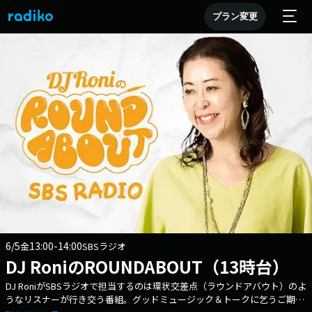
プラン変更
6/5
13:00-14:00
金
SBSラジオ
DJ RoniのROUNDABOUT（13時台）
DJ RoniがSBSラジオで担当するのは環状交差点（ラウンドアバウト）のよ
うなリスナーが行き交う番組。グッドミュージック＆トークに乞うご期