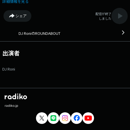
待！
詳細情報を見る
配信が終了
シェア
しました
DJ RoniのROUNDABOUT
出演者
DJ Roni
radiko.jp