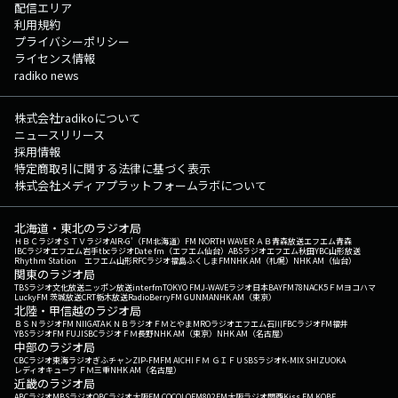
配信エリア
利用規約
プライバシーポリシー
ライセンス情報
radiko news
株式会社radikoについて
ニュースリリース
採用情報
特定商取引に関する法律に基づく表示
株式会社メディアプラットフォームラボについて
北海道・東北のラジオ局
ＨＢＣラジオ
ＳＴＶラジオ
AIR-G'（FM北海道）
FM NORTH WAVE
ＲＡＢ青森放送
エフエム青森
IBCラジオ
エフエム岩手
tbcラジオ
Date fm（エフエム仙台）
ABSラジオ
エフエム秋田
YBC山形放送
Rhythm Station エフエム山形
RFCラジオ福島
ふくしまFM
NHK AM（札幌）
NHK AM（仙台）
関東のラジオ局
TBSラジオ
文化放送
ニッポン放送
interfm
TOKYO FM
J-WAVE
ラジオ日本
BAYFM78
NACK5
ＦＭヨコハマ
LuckyFM 茨城放送
CRT栃木放送
RadioBerry
FM GUNMA
NHK AM（東京）
北陸・甲信越のラジオ局
ＢＳＮラジオ
FM NIIGATA
ＫＮＢラジオ
ＦＭとやま
MROラジオ
エフエム石川
FBCラジオ
FM福井
YBSラジオ
FM FUJI
SBCラジオ
ＦＭ長野
NHK AM（東京）
NHK AM（名古屋）
中部のラジオ局
CBCラジオ
東海ラジオ
ぎふチャン
ZIP-FM
FM AICHI
ＦＭ ＧＩＦＵ
SBSラジオ
K-MIX SHIZUOKA
レディオキューブ ＦＭ三重
NHK AM（名古屋）
近畿のラジオ局
ABCラジオ
MBSラジオ
OBCラジオ大阪
FM COCOLO
FM802
FM大阪
ラジオ関西
Kiss FM KOBE