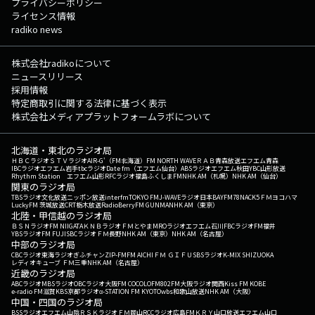
プライバシーポリシー
ライセンス情報
radiko news
株式会社radikoについて
ニュースリリース
採用情報
特定商取引に関する法律に基づく表示
株式会社メディアプラットフォームラボについて
北海道・東北のラジオ局
ＨＢＣラジオ
ＳＴＶラジオ
AIR-G'（FM北海道）
FM NORTH WAVE
ＲＡＢ青森放送
エフエム青森
IBCラジオ
エフエム岩手
tbcラジオ
Date fm（エフエム仙台）
ABSラジオ
エフエム秋田
YBC山形放送
Rhythm Station エフエム山形
RFCラジオ福島
ふくしまFM
NHK AM（札幌）
NHK AM（仙台）
関東のラジオ局
TBSラジオ
文化放送
ニッポン放送
interfm
TOKYO FM
J-WAVE
ラジオ日本
BAYFM78
NACK5
ＦＭヨコハマ
LuckyFM 茨城放送
CRT栃木放送
RadioBerry
FM GUNMA
NHK AM（東京）
北陸・甲信越のラジオ局
ＢＳＮラジオ
FM NIIGATA
ＫＮＢラジオ
ＦＭとやま
MROラジオ
エフエム石川
FBCラジオ
FM福井
YBSラジオ
FM FUJI
SBCラジオ
ＦＭ長野
NHK AM（東京）
NHK AM（名古屋）
中部のラジオ局
CBCラジオ
東海ラジオ
ぎふチャン
ZIP-FM
FM AICHI
ＦＭ ＧＩＦＵ
SBSラジオ
K-MIX SHIZUOKA
レディオキューブ ＦＭ三重
NHK AM（名古屋）
近畿のラジオ局
ABCラジオ
MBSラジオ
OBCラジオ大阪
FM COCOLO
FM802
FM大阪
ラジオ関西
Kiss FM KOBE
e-radio FM滋賀
KBS京都ラジオ
α-STATION FM KYOTO
wbs和歌山放送
NHK AM（大阪）
中国・四国のラジオ局
BSSラジオ
エフエム山陰
ＲＳＫラジオ
ＦＭ岡山
RCCラジオ
広島FM
ＫＲＹ山口放送
エフエム山口