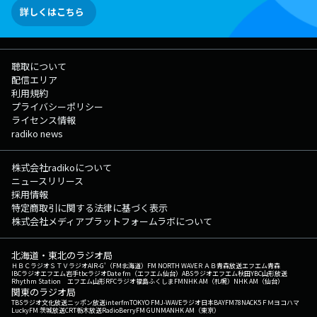
詳しくはこちら
聴取について
配信エリア
利用規約
プライバシーポリシー
ライセンス情報
radiko news
株式会社radikoについて
ニュースリリース
採用情報
特定商取引に関する法律に基づく表示
株式会社メディアプラットフォームラボについて
北海道・東北のラジオ局
ＨＢＣラジオ
ＳＴＶラジオ
AIR-G'（FM北海道）
FM NORTH WAVE
ＲＡＢ青森放送
エフエム青森
IBCラジオ
エフエム岩手
tbcラジオ
Date fm（エフエム仙台）
ABSラジオ
エフエム秋田
YBC山形放送
Rhythm Station エフエム山形
RFCラジオ福島
ふくしまFM
NHK AM（札幌）
NHK AM（仙台）
関東のラジオ局
TBSラジオ
文化放送
ニッポン放送
interfm
TOKYO FM
J-WAVE
ラジオ日本
BAYFM78
NACK5
ＦＭヨコハマ
LuckyFM 茨城放送
CRT栃木放送
RadioBerry
FM GUNMA
NHK AM（東京）