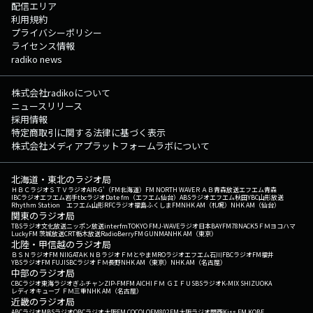
配信エリア
利用規約
プライバシーポリシー
ライセンス情報
radiko news
株式会社radikoについて
ニュースリリース
採用情報
特定商取引に関する法律に基づく表示
株式会社メディアプラットフォームラボについて
北海道・東北のラジオ局
ＨＢＣラジオ
ＳＴＶラジオ
AIR-G'（FM北海道）
FM NORTH WAVE
ＲＡＢ青森放送
エフエム青森
IBCラジオ
エフエム岩手
tbcラジオ
Date fm（エフエム仙台）
ABSラジオ
エフエム秋田
YBC山形放送
Rhythm Station エフエム山形
RFCラジオ福島
ふくしまFM
NHK AM（札幌）
NHK AM（仙台）
関東のラジオ局
TBSラジオ
文化放送
ニッポン放送
interfm
TOKYO FM
J-WAVE
ラジオ日本
BAYFM78
NACK5
ＦＭヨコハマ
LuckyFM 茨城放送
CRT栃木放送
RadioBerry
FM GUNMA
NHK AM（東京）
北陸・甲信越のラジオ局
ＢＳＮラジオ
FM NIIGATA
ＫＮＢラジオ
ＦＭとやま
MROラジオ
エフエム石川
FBCラジオ
FM福井
YBSラジオ
FM FUJI
SBCラジオ
ＦＭ長野
NHK AM（東京）
NHK AM（名古屋）
中部のラジオ局
CBCラジオ
東海ラジオ
ぎふチャン
ZIP-FM
FM AICHI
ＦＭ ＧＩＦＵ
SBSラジオ
K-MIX SHIZUOKA
レディオキューブ ＦＭ三重
NHK AM（名古屋）
近畿のラジオ局
ABCラジオ
MBSラジオ
OBCラジオ大阪
FM COCOLO
FM802
FM大阪
ラジオ関西
Kiss FM KOBE