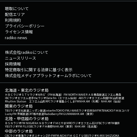
聴取について
配信エリア
利用規約
プライバシーポリシー
ライセンス情報
radiko news
株式会社radikoについて
ニュースリリース
採用情報
特定商取引に関する法律に基づく表示
株式会社メディアプラットフォームラボについて
北海道・東北のラジオ局
ＨＢＣラジオ
ＳＴＶラジオ
AIR-G'（FM北海道）
FM NORTH WAVE
ＲＡＢ青森放送
エフエム青森
IBCラジオ
エフエム岩手
tbcラジオ
Date fm（エフエム仙台）
ABSラジオ
エフエム秋田
YBC山形放送
Rhythm Station エフエム山形
RFCラジオ福島
ふくしまFM
NHK AM（札幌）
NHK AM（仙台）
関東のラジオ局
TBSラジオ
文化放送
ニッポン放送
interfm
TOKYO FM
J-WAVE
ラジオ日本
BAYFM78
NACK5
ＦＭヨコハマ
LuckyFM 茨城放送
CRT栃木放送
RadioBerry
FM GUNMA
NHK AM（東京）
北陸・甲信越のラジオ局
ＢＳＮラジオ
FM NIIGATA
ＫＮＢラジオ
ＦＭとやま
MROラジオ
エフエム石川
FBCラジオ
FM福井
YBSラジオ
FM FUJI
SBCラジオ
ＦＭ長野
NHK AM（東京）
NHK AM（名古屋）
中部のラジオ局
CBCラジオ
東海ラジオ
ぎふチャン
ZIP-FM
FM AICHI
ＦＭ ＧＩＦＵ
SBSラジオ
K-MIX SHIZUOKA