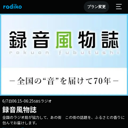
プラン変更
6/7
06:15-06:25
日
SBSラジオ
録音風物誌
全国のラジオ局が協力して、あの街 この街の話題を、ふるさとの香りに
包んでお届けします。