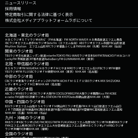
ニュースリリース
採用情報
特定商取引に関する法律に基づく表示
株式会社メディアプラットフォームラボについて
北海道・東北のラジオ局
ＨＢＣラジオ
ＳＴＶラジオ
AIR-G'（FM北海道）
FM NORTH WAVE
ＲＡＢ青森放送
エフエム青森
IBCラジオ
エフエム岩手
tbcラジオ
Date fm（エフエム仙台）
ABSラジオ
エフエム秋田
YBC山形放送
Rhythm Station エフエム山形
RFCラジオ福島
ふくしまFM
NHK AM（札幌）
NHK AM（仙台）
関東のラジオ局
TBSラジオ
文化放送
ニッポン放送
interfm
TOKYO FM
J-WAVE
ラジオ日本
BAYFM78
NACK5
ＦＭヨコハマ
LuckyFM 茨城放送
CRT栃木放送
RadioBerry
FM GUNMA
NHK AM（東京）
北陸・甲信越のラジオ局
ＢＳＮラジオ
FM NIIGATA
ＫＮＢラジオ
ＦＭとやま
MROラジオ
エフエム石川
FBCラジオ
FM福井
YBSラジオ
FM FUJI
SBCラジオ
ＦＭ長野
NHK AM（東京）
NHK AM（名古屋）
中部のラジオ局
CBCラジオ
東海ラジオ
ぎふチャン
ZIP-FM
FM AICHI
ＦＭ ＧＩＦＵ
SBSラジオ
K-MIX SHIZUOKA
レディオキューブ ＦＭ三重
NHK AM（名古屋）
近畿のラジオ局
ABCラジオ
MBSラジオ
OBCラジオ大阪
FM COCOLO
FM802
FM大阪
ラジオ関西
Kiss FM KOBE
e-radio FM滋賀
KBS京都ラジオ
α-STATION FM KYOTO
wbs和歌山放送
NHK AM（大阪）
中国・四国のラジオ局
BSSラジオ
エフエム山陰
ＲＳＫラジオ
ＦＭ岡山
RCCラジオ
広島FM
ＫＲＹ山口放送
エフエム山口
ＪＲＴ四国放送
FM徳島
RNC西日本放送
FM香川
RNB南海放送
FM愛媛
RKC高知放送
エフエム高知
NHK AM（広島）
NHK AM（松山）
九州・沖縄のラジオ局
RKBラジオ
KBCラジオ
LOVE FM
CROSS FM
FM FUKUOKA
エフエム佐賀
NBCラジオ
FM長崎
RKKラジオ
FMKエフエム熊本
OBSラジオ
エフエム大分
宮崎放送
エフエム宮崎
ＭＢＣラジオ
μＦＭ
RBCiラジオ
ラジオ沖縄
FM沖縄
NHK AM（福岡）
全国のラジオ局