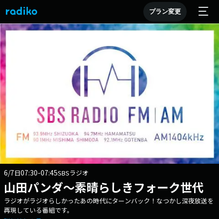
プラン変更
6/7
07:30-07:45
日
SBSラジオ
山田パンダ～素晴らしきフォーク世代
ラジオがラジオらしかったあの時代にターンバック！なつかし深夜放送を
再現している番組です。