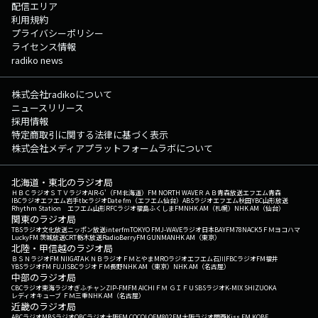
配信エリア
利用規約
プライバシーポリシー
ライセンス情報
radiko news
株式会社radikoについて
ニュースリリース
採用情報
特定商取引に関する法律に基づく表示
株式会社メディアプラットフォームラボについて
北海道・東北のラジオ局
ＨＢＣラジオ
ＳＴＶラジオ
AIR-G'（FM北海道）
FM NORTH WAVE
ＲＡＢ青森放送
エフエム青森
IBCラジオ
エフエム岩手
tbcラジオ
Date fm（エフエム仙台）
ABSラジオ
エフエム秋田
YBC山形放送
Rhythm Station エフエム山形
RFCラジオ福島
ふくしまFM
NHK AM（札幌）
NHK AM（仙台）
関東のラジオ局
TBSラジオ
文化放送
ニッポン放送
interfm
TOKYO FM
J-WAVE
ラジオ日本
BAYFM78
NACK5
ＦＭヨコハマ
LuckyFM 茨城放送
CRT栃木放送
RadioBerry
FM GUNMA
NHK AM（東京）
北陸・甲信越のラジオ局
ＢＳＮラジオ
FM NIIGATA
ＫＮＢラジオ
ＦＭとやま
MROラジオ
エフエム石川
FBCラジオ
FM福井
YBSラジオ
FM FUJI
SBCラジオ
ＦＭ長野
NHK AM（東京）
NHK AM（名古屋）
中部のラジオ局
CBCラジオ
東海ラジオ
ぎふチャン
ZIP-FM
FM AICHI
ＦＭ ＧＩＦＵ
SBSラジオ
K-MIX SHIZUOKA
レディオキューブ ＦＭ三重
NHK AM（名古屋）
近畿のラジオ局
ABCラジオ
MBSラジオ
OBCラジオ大阪
FM COCOLO
FM802
FM大阪
ラジオ関西
Kiss FM KOBE