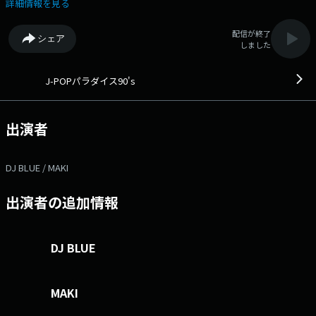
時の音楽は「歌詞は覚えてなくても鼻歌で歌える」に喩えられるようにメ
詳細情報を見る
ロディ、サウンド、そこにはとてつもないインパクトがありました。そん
な「音楽バブル」の真っ只中に音楽と共に成長してきた世代に対して忘れ
配信が終了
シェア
かけていたあのサウンドを楽しんでいただく番組です。サウンドはDJ
しました
MIX、そして業界通のDJ BLUEならではの視点で当時の音楽に精通するゲ
ストとの対談を交えてお送りします。
J-POPパラダイス90's
出演者
DJ BLUE / MAKI
出演者の追加情報
DJ BLUE
MAKI