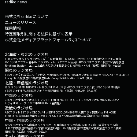
radiko news
株式会社radikoについて
ニュースリリース
採用情報
特定商取引に関する法律に基づく表示
株式会社メディアプラットフォームラボについて
北海道・東北のラジオ局
ＨＢＣラジオ
ＳＴＶラジオ
AIR-G'（FM北海道）
FM NORTH WAVE
ＲＡＢ青森放送
エフエム青森
IBCラジオ
エフエム岩手
tbcラジオ
Date fm（エフエム仙台）
ABSラジオ
エフエム秋田
YBC山形放送
Rhythm Station エフエム山形
RFCラジオ福島
ふくしまFM
NHK AM（札幌）
NHK AM（仙台）
関東のラジオ局
TBSラジオ
文化放送
ニッポン放送
interfm
TOKYO FM
J-WAVE
ラジオ日本
BAYFM78
NACK5
ＦＭヨコハマ
LuckyFM 茨城放送
CRT栃木放送
RadioBerry
FM GUNMA
NHK AM（東京）
北陸・甲信越のラジオ局
ＢＳＮラジオ
FM NIIGATA
ＫＮＢラジオ
ＦＭとやま
MROラジオ
エフエム石川
FBCラジオ
FM福井
YBSラジオ
FM FUJI
SBCラジオ
ＦＭ長野
NHK AM（東京）
NHK AM（名古屋）
中部のラジオ局
CBCラジオ
東海ラジオ
ぎふチャン
ZIP-FM
FM AICHI
ＦＭ ＧＩＦＵ
SBSラジオ
K-MIX SHIZUOKA
レディオキューブ ＦＭ三重
NHK AM（名古屋）
近畿のラジオ局
ABCラジオ
MBSラジオ
OBCラジオ大阪
FM COCOLO
FM802
FM大阪
ラジオ関西
Kiss FM KOBE
e-radio FM滋賀
KBS京都ラジオ
α-STATION FM KYOTO
wbs和歌山放送
NHK AM（大阪）
中国・四国のラジオ局
BSSラジオ
エフエム山陰
ＲＳＫラジオ
ＦＭ岡山
RCCラジオ
広島FM
ＫＲＹ山口放送
エフエム山口
ＪＲＴ四国放送
FM徳島
RNC西日本放送
FM香川
RNB南海放送
FM愛媛
RKC高知放送
エフエム高知
NHK AM（広島）
NHK AM（松山）
九州・沖縄のラジオ局