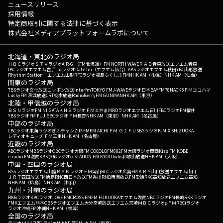
ニュースリリース
採用情報
特定商取引に関する法律に基づく表示
株式会社メディアプラットフォームラボについて
北海道・東北のラジオ局
ＨＢＣラジオ
ＳＴＶラジオ
AIR-G'（FM北海道）
FM NORTH WAVE
ＲＡＢ青森放送
エフエム青森
IBCラジオ
エフエム岩手
tbcラジオ
Date fm（エフエム仙台）
ABSラジオ
エフエム秋田
YBC山形放送
Rhythm Station エフエム山形
RFCラジオ福島
ふくしまFM
NHK AM（札幌）
NHK AM（仙台）
関東のラジオ局
TBSラジオ
文化放送
ニッポン放送
interfm
TOKYO FM
J-WAVE
ラジオ日本
BAYFM78
NACK5
ＦＭヨコハマ
LuckyFM 茨城放送
CRT栃木放送
RadioBerry
FM GUNMA
NHK AM（東京）
北陸・甲信越のラジオ局
ＢＳＮラジオ
FM NIIGATA
ＫＮＢラジオ
ＦＭとやま
MROラジオ
エフエム石川
FBCラジオ
FM福井
YBSラジオ
FM FUJI
SBCラジオ
ＦＭ長野
NHK AM（東京）
NHK AM（名古屋）
中部のラジオ局
CBCラジオ
東海ラジオ
ぎふチャン
ZIP-FM
FM AICHI
ＦＭ ＧＩＦＵ
SBSラジオ
K-MIX SHIZUOKA
レディオキューブ ＦＭ三重
NHK AM（名古屋）
近畿のラジオ局
ABCラジオ
MBSラジオ
OBCラジオ大阪
FM COCOLO
FM802
FM大阪
ラジオ関西
Kiss FM KOBE
e-radio FM滋賀
KBS京都ラジオ
α-STATION FM KYOTO
wbs和歌山放送
NHK AM（大阪）
中国・四国のラジオ局
BSSラジオ
エフエム山陰
ＲＳＫラジオ
ＦＭ岡山
RCCラジオ
広島FM
ＫＲＹ山口放送
エフエム山口
ＪＲＴ四国放送
FM徳島
RNC西日本放送
FM香川
RNB南海放送
FM愛媛
RKC高知放送
エフエム高知
NHK AM（広島）
NHK AM（松山）
九州・沖縄のラジオ局
RKBラジオ
KBCラジオ
LOVE FM
CROSS FM
FM FUKUOKA
エフエム佐賀
NBCラジオ
FM長崎
RKKラジオ
FMKエフエム熊本
OBSラジオ
エフエム大分
宮崎放送
エフエム宮崎
ＭＢＣラジオ
μＦＭ
RBCiラジオ
ラジオ沖縄
FM沖縄
NHK AM（福岡）
全国のラジオ局