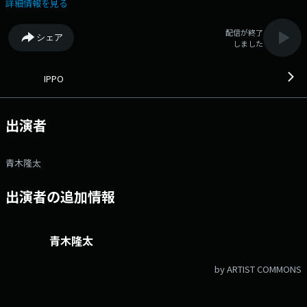
パクトに紹介！IPPOを聞いて、昨日より今日の自分をちょっとだけアップ
詳細情報を見る
デート！ ▼07:24＜情報三枚おろし＞ ゲストコーナー：今、旬の
話、知らないと恥ずかしいトピック、 当たり前過ぎて、周りには聞き辛
配信が終了
シェア
い情報を丁寧にお伝えしていきます！ ▼08:25＜IPPOセレクション
しました
＞ ゲストコーナー：トレンド、グルメ、ファッション、健康。 忙しい
皆さんの暮らしをパパッと色付けしていきます。 番組公式ホームペ
ージ：http://www.at-s.com/sbsradio/program/ippo/ 番組公式 X：
IPPO
@sbs_ippo ハッシュタグ：#いっぽ メールアドレス：
ippo@digisbs.com メッセージフォーム：https://www.at-
s.com/apps/entryform/entry/form/148665
出演者
青木隆太
出演者の追加情報
青木隆太
by ARTIST COMMONS