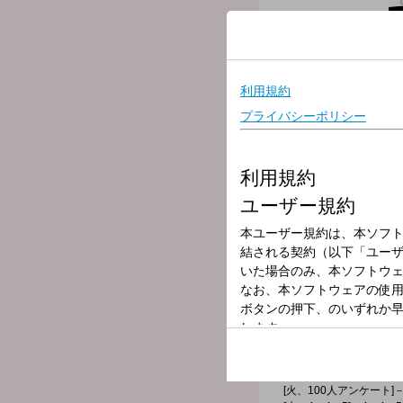
放送局
放送時間
2026年7月2日（
番組名
ゴゴボラケ（1
静岡生まれ・静岡育ち・静
旦仕切り直し！ 午後のこ
▼13:00＜オープニングト
▼13:20＜街角ステーショ
中継コーナー。SBSラジ
▼14:00＜ゴゴノマニ＞
ゲストコーナー。様々なジ
▼14:27＜ゴゴブレイク＞
ちょっとここらで一休み♪
[月、ヨソウチ調べ]－"
[火、100人アンケート]