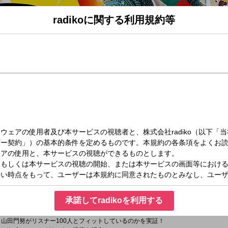
radikoに関する利用規約等
木）15:00～16:00
5時台）
岡在住、生粋の静岡人・山田門努がお送りする３時間の生放送！ 午前中うまくいっ
の時間から"新しい１日の夜明け"『ゴゴボラケ』を感じていきましょう！！
ーク＞
ン＞
オのキャスターが県内の気になる情報・話題を“現場”からお届けします！
ャンルのプロたちをスタジオにお招きして、25分間たっぷりお話を伺っていきます
承諾してradikoを利用する
曜日替わりのコーナーで遊びましょう！
ヨソはヨソ、ウチはウチ”の精神で他メディアの情報を検証！
－山田門努がリスナー100人とフィットしているのかを実証！