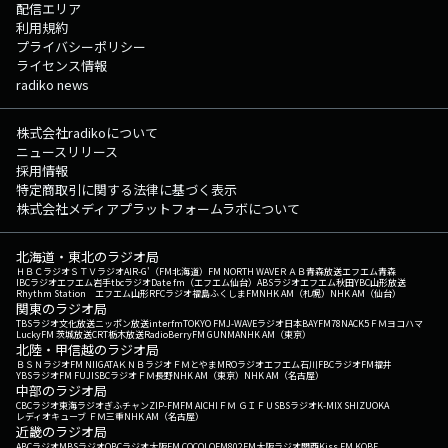
配信エリア
利用規約
プライバシーポリシー
ライセンス情報
radiko news
株式会社radikoについて
ニュースリリース
採用情報
特定商取引に関する法律に基づく表示
株式会社メディアプラットフォームラボについて
北海道・東北のラジオ局
ＨＢＣラジオ
ＳＴＶラジオ
AIR-G'（FM北海道）
FM NORTH WAVE
ＲＡＢ青森放送
エフエム青森
IBCラジオ
エフエム岩手
tbcラジオ
Date fm（エフエム仙台）
ABSラジオ
エフエム秋田
YBC山形放送
Rhythm Station エフエム山形
RFCラジオ福島
ふくしまFM
NHK AM（札幌）
NHK AM（仙台）
関東のラジオ局
TBSラジオ
文化放送
ニッポン放送
interfm
TOKYO FM
J-WAVE
ラジオ日本
BAYFM78
NACK5
ＦＭヨコハマ
LuckyFM 茨城放送
CRT栃木放送
RadioBerry
FM GUNMA
NHK AM（東京）
北陸・甲信越のラジオ局
ＢＳＮラジオ
FM NIIGATA
ＫＮＢラジオ
ＦＭとやま
MROラジオ
エフエム石川
FBCラジオ
FM福井
YBSラジオ
FM FUJI
SBCラジオ
ＦＭ長野
NHK AM（東京）
NHK AM（名古屋）
中部のラジオ局
CBCラジオ
東海ラジオ
ぎふチャン
ZIP-FM
FM AICHI
ＦＭ ＧＩＦＵ
SBSラジオ
K-MIX SHIZUOKA
レディオキューブ ＦＭ三重
NHK AM（名古屋）
近畿のラジオ局
ABCラジオ
MBSラジオ
OBCラジオ大阪
FM COCOLO
FM802
FM大阪
ラジオ関西
Kiss FM KOBE