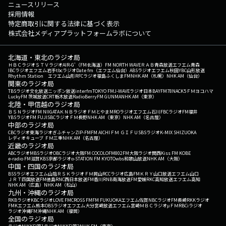
ニュースリリース
採用情報
特定商取引に関する法律に基づく表示
株式会社メディアプラットフォームラボについて
北海道・東北のラジオ局
ＨＢＣラジオ
ＳＴＶラジオ
AIR-G'（FM北海道）
FM NORTH WAVE
ＲＡＢ青森放送
エフエム青森
IBCラジオ
エフエム岩手
tbcラジオ
Date fm（エフエム仙台）
ABSラジオ
エフエム秋田
YBC山形放送
Rhythm Station エフエム山形
RFCラジオ福島
ふくしまFM
NHK AM（札幌）
NHK AM（仙台）
関東のラジオ局
TBSラジオ
文化放送
ニッポン放送
interfm
TOKYO FM
J-WAVE
ラジオ日本
BAYFM78
NACK5
ＦＭヨコハマ
LuckyFM 茨城放送
CRT栃木放送
RadioBerry
FM GUNMA
NHK AM（東京）
北陸・甲信越のラジオ局
ＢＳＮラジオ
FM NIIGATA
ＫＮＢラジオ
ＦＭとやま
MROラジオ
エフエム石川
FBCラジオ
FM福井
YBSラジオ
FM FUJI
SBCラジオ
ＦＭ長野
NHK AM（東京）
NHK AM（名古屋）
中部のラジオ局
CBCラジオ
東海ラジオ
ぎふチャン
ZIP-FM
FM AICHI
ＦＭ ＧＩＦＵ
SBSラジオ
K-MIX SHIZUOKA
レディオキューブ ＦＭ三重
NHK AM（名古屋）
近畿のラジオ局
ABCラジオ
MBSラジオ
OBCラジオ大阪
FM COCOLO
FM802
FM大阪
ラジオ関西
Kiss FM KOBE
e-radio FM滋賀
KBS京都ラジオ
α-STATION FM KYOTO
wbs和歌山放送
NHK AM（大阪）
中国・四国のラジオ局
BSSラジオ
エフエム山陰
ＲＳＫラジオ
ＦＭ岡山
RCCラジオ
広島FM
ＫＲＹ山口放送
エフエム山口
ＪＲＴ四国放送
FM徳島
RNC西日本放送
FM香川
RNB南海放送
FM愛媛
RKC高知放送
エフエム高知
NHK AM（広島）
NHK AM（松山）
九州・沖縄のラジオ局
RKBラジオ
KBCラジオ
LOVE FM
CROSS FM
FM FUKUOKA
エフエム佐賀
NBCラジオ
FM長崎
RKKラジオ
FMKエフエム熊本
OBSラジオ
エフエム大分
宮崎放送
エフエム宮崎
ＭＢＣラジオ
μＦＭ
RBCiラジオ
ラジオ沖縄
FM沖縄
NHK AM（福岡）
全国のラジオ局