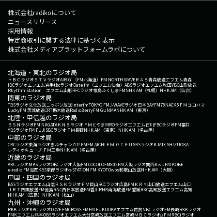
株式会社radikoについて
ニュースリリース
採用情報
特定商取引に関する法律に基づく表示
株式会社メディアプラットフォームラボについて
北海道・東北のラジオ局
ＨＢＣラジオ
ＳＴＶラジオ
AIR-G'（FM北海道）
FM NORTH WAVE
ＲＡＢ青森放送
エフエム青森
IBCラジオ
エフエム岩手
tbcラジオ
Date fm（エフエム仙台）
ABSラジオ
エフエム秋田
YBC山形放送
Rhythm Station エフエム山形
RFCラジオ福島
ふくしまFM
NHK AM（札幌）
NHK AM（仙台）
関東のラジオ局
TBSラジオ
文化放送
ニッポン放送
interfm
TOKYO FM
J-WAVE
ラジオ日本
BAYFM78
NACK5
ＦＭヨコハマ
LuckyFM 茨城放送
CRT栃木放送
RadioBerry
FM GUNMA
NHK AM（東京）
北陸・甲信越のラジオ局
ＢＳＮラジオ
FM NIIGATA
ＫＮＢラジオ
ＦＭとやま
MROラジオ
エフエム石川
FBCラジオ
FM福井
YBSラジオ
FM FUJI
SBCラジオ
ＦＭ長野
NHK AM（東京）
NHK AM（名古屋）
中部のラジオ局
CBCラジオ
東海ラジオ
ぎふチャン
ZIP-FM
FM AICHI
ＦＭ ＧＩＦＵ
SBSラジオ
K-MIX SHIZUOKA
レディオキューブ ＦＭ三重
NHK AM（名古屋）
近畿のラジオ局
ABCラジオ
MBSラジオ
OBCラジオ大阪
FM COCOLO
FM802
FM大阪
ラジオ関西
Kiss FM KOBE
e-radio FM滋賀
KBS京都ラジオ
α-STATION FM KYOTO
wbs和歌山放送
NHK AM（大阪）
中国・四国のラジオ局
BSSラジオ
エフエム山陰
ＲＳＫラジオ
ＦＭ岡山
RCCラジオ
広島FM
ＫＲＹ山口放送
エフエム山口
ＪＲＴ四国放送
FM徳島
RNC西日本放送
FM香川
RNB南海放送
FM愛媛
RKC高知放送
エフエム高知
NHK AM（広島）
NHK AM（松山）
九州・沖縄のラジオ局
RKBラジオ
KBCラジオ
LOVE FM
CROSS FM
FM FUKUOKA
エフエム佐賀
NBCラジオ
FM長崎
RKKラジオ
FMKエフエム熊本
OBSラジオ
エフエム大分
宮崎放送
エフエム宮崎
ＭＢＣラジオ
μＦＭ
RBCiラジオ