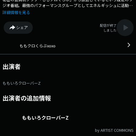
ジオ番組。最強のパフォーマンスグループとしてエネルギッシュに活動を
続ける“ももクロ”の魅力がぎっしりつまった番組です。
詳細情報を見る
配信が終了
シェア
しました
ももクロくらぶxoxo
出演者
ももいろクローバーZ
出演者の追加情報
ももいろクローバーZ
by ARTIST COMMONS