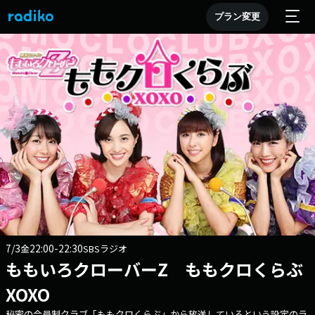
プラン変更
7/3
22:00-22:30
金
SBSラジオ
ももいろクローバーZ ももクロくらぶ
XOXO
秘密の会員制クラブ「ももクロくらぶ」から放送しているという設定のラ