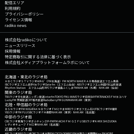
配信エリア
利用規約
プライバシーポリシー
ライセンス情報
radiko news
株式会社radikoについて
ニュースリリース
採用情報
特定商取引に関する法律に基づく表示
株式会社メディアプラットフォームラボについて
北海道・東北のラジオ局
ＨＢＣラジオ
ＳＴＶラジオ
AIR-G'（FM北海道）
FM NORTH WAVE
ＲＡＢ青森放送
エフエム青森
IBCラジオ
エフエム岩手
tbcラジオ
Date fm（エフエム仙台）
ABSラジオ
エフエム秋田
YBC山形放送
Rhythm Station エフエム山形
RFCラジオ福島
ふくしまFM
NHK AM（札幌）
NHK AM（仙台）
関東のラジオ局
TBSラジオ
文化放送
ニッポン放送
interfm
TOKYO FM
J-WAVE
ラジオ日本
BAYFM78
NACK5
ＦＭヨコハマ
LuckyFM 茨城放送
CRT栃木放送
RadioBerry
FM GUNMA
NHK AM（東京）
北陸・甲信越のラジオ局
ＢＳＮラジオ
FM NIIGATA
ＫＮＢラジオ
ＦＭとやま
MROラジオ
エフエム石川
FBCラジオ
FM福井
YBSラジオ
FM FUJI
SBCラジオ
ＦＭ長野
NHK AM（東京）
NHK AM（名古屋）
中部のラジオ局
CBCラジオ
東海ラジオ
ぎふチャン
ZIP-FM
FM AICHI
ＦＭ ＧＩＦＵ
SBSラジオ
K-MIX SHIZUOKA
レディオキューブ ＦＭ三重
NHK AM（名古屋）
近畿のラジオ局
ABCラジオ
MBSラジオ
OBCラジオ大阪
FM COCOLO
FM802
FM大阪
ラジオ関西
Kiss FM KOBE