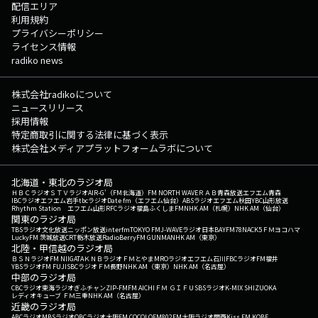
配信エリア
利用規約
プライバシーポリシー
ライセンス情報
radiko news
株式会社radikoについて
ニュースリリース
採用情報
特定商取引に関する法律に基づく表示
株式会社メディアプラットフォームラボについて
北海道・東北のラジオ局
ＨＢＣラジオ
ＳＴＶラジオ
AIR-G'（FM北海道）
FM NORTH WAVE
ＲＡＢ青森放送
エフエム青森
IBCラジオ
エフエム岩手
tbcラジオ
Date fm（エフエム仙台）
ABSラジオ
エフエム秋田
YBC山形放送
Rhythm Station エフエム山形
RFCラジオ福島
ふくしまFM
NHK AM（札幌）
NHK AM（仙台）
関東のラジオ局
TBSラジオ
文化放送
ニッポン放送
interfm
TOKYO FM
J-WAVE
ラジオ日本
BAYFM78
NACK5
ＦＭヨコハマ
LuckyFM 茨城放送
CRT栃木放送
RadioBerry
FM GUNMA
NHK AM（東京）
北陸・甲信越のラジオ局
ＢＳＮラジオ
FM NIIGATA
ＫＮＢラジオ
ＦＭとやま
MROラジオ
エフエム石川
FBCラジオ
FM福井
YBSラジオ
FM FUJI
SBCラジオ
ＦＭ長野
NHK AM（東京）
NHK AM（名古屋）
中部のラジオ局
CBCラジオ
東海ラジオ
ぎふチャン
ZIP-FM
FM AICHI
ＦＭ ＧＩＦＵ
SBSラジオ
K-MIX SHIZUOKA
レディオキューブ ＦＭ三重
NHK AM（名古屋）
近畿のラジオ局
ABCラジオ
MBSラジオ
OBCラジオ大阪
FM COCOLO
FM802
FM大阪
ラジオ関西
Kiss FM KOBE