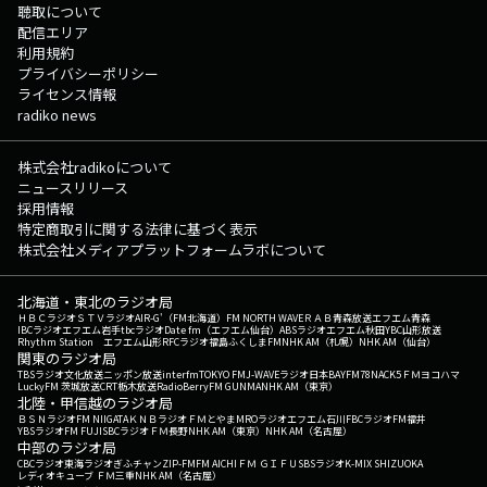
聴取について
配信エリア
利用規約
プライバシーポリシー
ライセンス情報
radiko news
株式会社radikoについて
ニュースリリース
採用情報
特定商取引に関する法律に基づく表示
株式会社メディアプラットフォームラボについて
北海道・東北のラジオ局
ＨＢＣラジオ
ＳＴＶラジオ
AIR-G'（FM北海道）
FM NORTH WAVE
ＲＡＢ青森放送
エフエム青森
IBCラジオ
エフエム岩手
tbcラジオ
Date fm（エフエム仙台）
ABSラジオ
エフエム秋田
YBC山形放送
Rhythm Station エフエム山形
RFCラジオ福島
ふくしまFM
NHK AM（札幌）
NHK AM（仙台）
関東のラジオ局
TBSラジオ
文化放送
ニッポン放送
interfm
TOKYO FM
J-WAVE
ラジオ日本
BAYFM78
NACK5
ＦＭヨコハマ
LuckyFM 茨城放送
CRT栃木放送
RadioBerry
FM GUNMA
NHK AM（東京）
北陸・甲信越のラジオ局
ＢＳＮラジオ
FM NIIGATA
ＫＮＢラジオ
ＦＭとやま
MROラジオ
エフエム石川
FBCラジオ
FM福井
YBSラジオ
FM FUJI
SBCラジオ
ＦＭ長野
NHK AM（東京）
NHK AM（名古屋）
中部のラジオ局
CBCラジオ
東海ラジオ
ぎふチャン
ZIP-FM
FM AICHI
ＦＭ ＧＩＦＵ
SBSラジオ
K-MIX SHIZUOKA
レディオキューブ ＦＭ三重
NHK AM（名古屋）