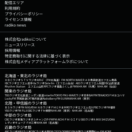
配信エリア
利用規約
プライバシーポリシー
ライセンス情報
radiko news
株式会社radikoについて
ニュースリリース
採用情報
特定商取引に関する法律に基づく表示
株式会社メディアプラットフォームラボについて
北海道・東北のラジオ局
ＨＢＣラジオ
ＳＴＶラジオ
AIR-G'（FM北海道）
FM NORTH WAVE
ＲＡＢ青森放送
エフエム青森
IBCラジオ
エフエム岩手
tbcラジオ
Date fm（エフエム仙台）
ABSラジオ
エフエム秋田
YBC山形放送
Rhythm Station エフエム山形
RFCラジオ福島
ふくしまFM
NHK AM（札幌）
NHK AM（仙台）
関東のラジオ局
TBSラジオ
文化放送
ニッポン放送
interfm
TOKYO FM
J-WAVE
ラジオ日本
BAYFM78
NACK5
ＦＭヨコハマ
LuckyFM 茨城放送
CRT栃木放送
RadioBerry
FM GUNMA
NHK AM（東京）
北陸・甲信越のラジオ局
ＢＳＮラジオ
FM NIIGATA
ＫＮＢラジオ
ＦＭとやま
MROラジオ
エフエム石川
FBCラジオ
FM福井
YBSラジオ
FM FUJI
SBCラジオ
ＦＭ長野
NHK AM（東京）
NHK AM（名古屋）
中部のラジオ局
CBCラジオ
東海ラジオ
ぎふチャン
ZIP-FM
FM AICHI
ＦＭ ＧＩＦＵ
SBSラジオ
K-MIX SHIZUOKA
レディオキューブ ＦＭ三重
NHK AM（名古屋）
近畿のラジオ局
ABCラジオ
MBSラジオ
OBCラジオ大阪
FM COCOLO
FM802
FM大阪
ラジオ関西
Kiss FM KOBE