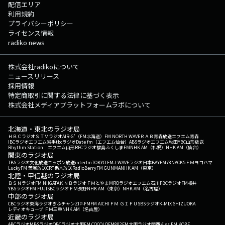
配信エリア
利用規約
プライバシーポリシー
ライセンス情報
radiko news
株式会社radikoについて
ニュースリリース
採用情報
特定商取引に関する法律に基づく表示
株式会社メディアプラットフォームラボについて
北海道・東北のラジオ局
ＨＢＣラジオ
ＳＴＶラジオ
AIR-G'（FM北海道）
FM NORTH WAVE
ＲＡＢ青森放送
エフエム青森
IBCラジオ
エフエム岩手
tbcラジオ
Date fm（エフエム仙台）
ABSラジオ
エフエム秋田
YBC山形放送
Rhythm Station エフエム山形
RFCラジオ福島
ふくしまFM
NHK AM（札幌）
NHK AM（仙台）
関東のラジオ局
TBSラジオ
文化放送
ニッポン放送
interfm
TOKYO FM
J-WAVE
ラジオ日本
BAYFM78
NACK5
ＦＭヨコハマ
LuckyFM 茨城放送
CRT栃木放送
RadioBerry
FM GUNMA
NHK AM（東京）
北陸・甲信越のラジオ局
ＢＳＮラジオ
FM NIIGATA
ＫＮＢラジオ
ＦＭとやま
MROラジオ
エフエム石川
FBCラジオ
FM福井
YBSラジオ
FM FUJI
SBCラジオ
ＦＭ長野
NHK AM（東京）
NHK AM（名古屋）
中部のラジオ局
CBCラジオ
東海ラジオ
ぎふチャン
ZIP-FM
FM AICHI
ＦＭ ＧＩＦＵ
SBSラジオ
K-MIX SHIZUOKA
レディオキューブ ＦＭ三重
NHK AM（名古屋）
近畿のラジオ局
ABCラジオ
MBSラジオ
OBCラジオ大阪
FM COCOLO
FM802
FM大阪
ラジオ関西
Kiss FM KOBE