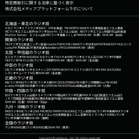
特定商取引に関する法律に基づく表示
株式会社メディアプラットフォームラボについて
北海道・東北のラジオ局
ＨＢＣラジオ
ＳＴＶラジオ
AIR-G'（FM北海道）
FM NORTH WAVE
ＲＡＢ青森放送
エフエム青森
IBCラジオ
エフエム岩手
tbcラジオ
Date fm（エフエム仙台）
ABSラジオ
エフエム秋田
YBC山形放送
Rhythm Station エフエム山形
RFCラジオ福島
ふくしまFM
NHK AM（札幌）
NHK AM（仙台）
関東のラジオ局
TBSラジオ
文化放送
ニッポン放送
interfm
TOKYO FM
J-WAVE
ラジオ日本
BAYFM78
NACK5
ＦＭヨコハマ
LuckyFM 茨城放送
CRT栃木放送
RadioBerry
FM GUNMA
NHK AM（東京）
北陸・甲信越のラジオ局
ＢＳＮラジオ
FM NIIGATA
ＫＮＢラジオ
ＦＭとやま
MROラジオ
エフエム石川
FBCラジオ
FM福井
YBSラジオ
FM FUJI
SBCラジオ
ＦＭ長野
NHK AM（東京）
NHK AM（名古屋）
中部のラジオ局
CBCラジオ
東海ラジオ
ぎふチャン
ZIP-FM
FM AICHI
ＦＭ ＧＩＦＵ
SBSラジオ
K-MIX SHIZUOKA
レディオキューブ ＦＭ三重
NHK AM（名古屋）
近畿のラジオ局
ABCラジオ
MBSラジオ
OBCラジオ大阪
FM COCOLO
FM802
FM大阪
ラジオ関西
Kiss FM KOBE
e-radio FM滋賀
KBS京都ラジオ
α-STATION FM KYOTO
wbs和歌山放送
NHK AM（大阪）
中国・四国のラジオ局
BSSラジオ
エフエム山陰
ＲＳＫラジオ
ＦＭ岡山
RCCラジオ
広島FM
ＫＲＹ山口放送
エフエム山口
ＪＲＴ四国放送
FM徳島
RNC西日本放送
FM香川
RNB南海放送
FM愛媛
RKC高知放送
エフエム高知
NHK AM（広島）
NHK AM（松山）
九州・沖縄のラジオ局
RKBラジオ
KBCラジオ
LOVE FM
CROSS FM
FM FUKUOKA
エフエム佐賀
NBCラジオ
FM長崎
RKKラジオ
FMKエフエム熊本
OBSラジオ
エフエム大分
宮崎放送
エフエム宮崎
ＭＢＣラジオ
μＦＭ
RBCiラジオ
ラジオ沖縄
FM沖縄
NHK AM（福岡）
全国のラジオ局
ラジオNIKKEI第1
ラジオNIKKEI第2
NHK FM（東京）
Copyright © radiko co., Ltd. All rights reserved